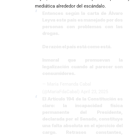
mediática alrededor del escándalo.
Entonces según la carta de Álvaro
Leyva este país es manejado por dos
personas con problemas con las
drogas.
De razón el país está como está.
Inmoral que promuevan la
legalización cuando al parecer son
consumidores.
— María Fernanda Cabal
(@MariaFdaCabal)
April 23, 2025
El Artículo 194 de la Constitución es
claro: la incapacidad física
permanente del Presidente,
declarada por el Senado, constituye
una falta absoluta en el ejercicio del
cargo. Retrasos constantes,