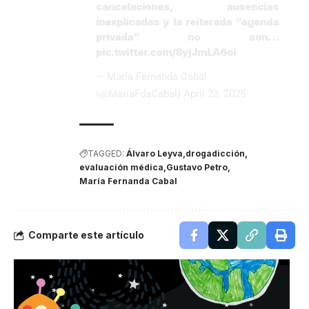
cancelaciones, ausencias
inexplicadas y la reiterada “agenda
privada” no son…
pic.twitter.com/8yjJmLA6oi
— María Fernanda Cabal
(@MariaFdaCabal)
April 23, 2025
TAGGED:
Álvaro Leyva
drogadicción
evaluación médica
Gustavo Petro
María Fernanda Cabal
Comparte este artículo