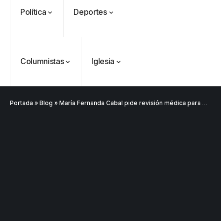
Política
Deportes
Columnistas
Iglesia
Portada
»
Blog
»
María Fernanda Cabal pide revisión médica para Petro tras carta de Álvaro Leyva
VER
Medellín
MÁS
Antioquia
VER
VER
VER MÁS
Política
Deportes
MÁS
MÁS
Caninos de la
Policía
frustran envío