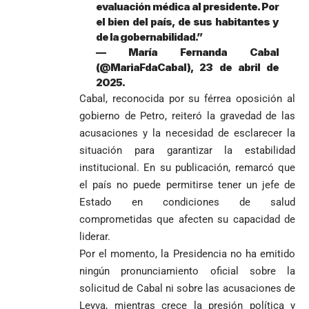
por la crisis de
presuntos
evaluación médica al presidente. Por
la salud en
beneficios a
el bien del país, de sus habitantes y
Colombia
criminales
de la gobernabilidad.”
— María Fernanda Cabal
1
(@MariaFdaCabal), 23 de abril de
2025.
Cabal, reconocida por su férrea oposición al
gobierno de Petro, reiteró la gravedad de las
acusaciones y la necesidad de esclarecer la
situación para garantizar la estabilidad
institucional. En su publicación, remarcó que
el país no puede permitirse tener un jefe de
Estado en condiciones de salud
comprometidas que afecten su capacidad de
liderar.
Por el momento, la Presidencia no ha emitido
ningún pronunciamiento oficial sobre la
solicitud de Cabal ni sobre las acusaciones de
Leyva, mientras crece la presión política y