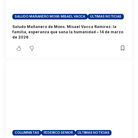
SALUDO MAÑANERO MONS MISAEL VACCA
ÚLTIMAS NOTICIAS
Saludo Mañanero de Mons. Misael Vacca Ramírez: la
familia, esperanza que sana la humanidad – 14 de marzo
de 2026
COLUMNISTAS
FEDERICO SENIOR
ÚLTIMAS NOTICIAS