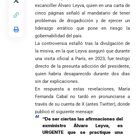
niega pérdida
Japón rescata
desagravio
pide desarmar el
excanciller Álvaro Leyva, quien en una carta de
de investidura
un empate
corazón para
cinco páginas señaló al mandatario de tener
Abelardo de la
a concejales
agónico ante
construir juntos
Espriella es
de Medellín
problemas de drogadicción y de ejercer un
Países Bajos
una Colombia
elegido
Andrés
en un vibrante
liderazgo errático que pone en riesgo la
LA POLICRISIS
reconciliada
presidente de
«Gury»
duelo
COMO HERENCIA
gobernabilidad del país.
Colombia tras
Rodríguez y
mundialista
La controversia estalló tras la divulgación de
una histórica y
Damián Pérez
Falleció el padre
reñida
la misiva, en la que Leyva aseguró que durante
Humberto de
segunda
una visita oficial a París, en 2023, fue testigo
Jesús Hincapié
vuelta
Álzate, reconocido
directo de la presunta adicción del presidente,
sacerdote de la
Diócesis de
quien habría desaparecido durante dos días
Diócesis de
Sonsón-Rionegro
sin dar explicaciones.
Alemania no
Girardota, Párroco
rechaza fotos
En respuesta a estas revelaciones, María
Federico
tuvo piedad:
de Yolombo
tomadas en
Gutiérrez
goleó 7-1 a un
templo de Guarne y
Fernanda Cabal no tardó en pronunciarse a
envía
valiente
ordena acto de
través de su cuenta de X (antes Twitter), donde
Uribe
documentos
Curazao en su
desagravio
publicó el siguiente mensaje:
arremete
al FBI, DEA y
debut
“De ser ciertas las afirmaciones del
contra Petro y
Congreso
mundialista
exministro Álvaro Leyva, es
lo
contra la ‘paz
responsabiliza
total’ por
URGENTE que se practique una