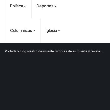
Política
Deportes
VER
Medellín
MÁS
Columnistas
Iglesia
Antioquia
VER
VER
VER MÁS
Política
Deportes
MÁS
MÁS
Caninos de la
Policía
Portada
»
Blog
»
Petro desmiente rumores de su muerte y revela la verdad sobre su visita a la clínica
frustran envío
de 20 kilos de
Iglesia
VER
VER MÁS
cocaína
Columnistas
MÁS
Gustavo Petro
ocultos en
Luis Díaz
Tarso revive el
pide sacar a
encomienda
desata
legado del beato
Angie
hacia Medellín
polémica y
Jesús Aníbal
Rodríguez tras
divide las
Gómez a 90 años
1
sus denuncias
redes por su
de su martirio
de corrupción
visita familiar
Tarso revive el
1
La espada que
y la llama
a Abelardo de
legado del beato
Petro usó para
“Gran
la Espriella
Jesús Aníbal
engañar
Manipuladora”
Gómez a 90 años