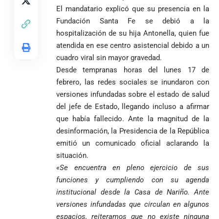
Álzate, reconocido
El mandatario explicó que su presencia en la
sacerdote de la
Diócesis de
Diócesis de
Sonsón-Rionegro
Fundación Santa Fe se debió a la
Alemania no
Girardota, Párroco
rechaza fotos
hospitalización de su hija Antonella, quien fue
Federico
tuvo piedad:
de Yolombo
tomadas en
atendida en ese centro asistencial debido a un
Gutiérrez
goleó 7-1 a un
templo de Guarne y
cuadro viral sin mayor gravedad.
envía
valiente
ordena acto de
Uribe
documentos
Curazao en su
desagravio
Desde tempranas horas del lunes 17 de
arremete
al FBI, DEA y
debut
febrero, las redes sociales se inundaron con
contra Petro y
Congreso
mundialista
versiones infundadas sobre el estado de salud
lo
contra la ‘paz
del jefe de Estado, llegando incluso a afirmar
responsabiliza
total’ por
por la crisis de
presuntos
que había fallecido. Ante la magnitud de la
la salud en
beneficios a
desinformación, la Presidencia de la República
Colombia
criminales
emitió un comunicado oficial aclarando la
1
situación.
«Se encuentra en pleno ejercicio de sus
funciones y cumpliendo con su agenda
institucional desde la Casa de Nariño. Ante
versiones infundadas que circulan en algunos
espacios, reiteramos que no existe ninguna