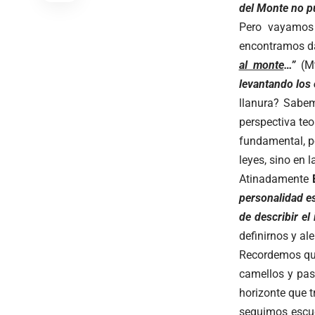
del Monte no pu
Pero vayamos 
encontramos da
al monte
…”
(M
levantando los 
llanura? Sab
perspectiva teo
fundamental, p
leyes, sino en 
Atinadamente
personalidad e
de describir el
definirnos y al
Recordemos que
camellos y past
horizonte que t
seguimos escuc