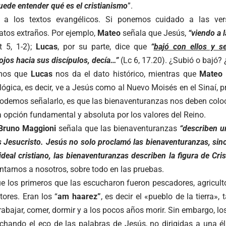
ede entender qué es el cristianismo
”.
a los textos evangélicos. Si ponemos cuidado a las vers
tos extraños. Por ejemplo,
Mateo
señala que Jesús,
“viendo a
t 5, 1-2);
Lucas
, por su parte, dice que
“
bajó con ellos y s
ojos hacia sus discípulos, decía…”
(Lc 6, 17.20). ¿Subió o bajó?
emos que
Lucas
nos da el dato histórico, mientras que
Mateo
lógica, es decir, ve a Jesús como al Nuevo Moisés en el Sinaí,
odemos señalarlo, es que las bienaventuranzas nos deben coloc
la opción fundamental y absoluta por los valores del Reino.
Bruno Maggioni
señala que las bienaventuranzas
“describen u
s Jesucristo. Jesús no solo proclamó las bienaventuranzas, sin
 ideal cristiano, las bienaventuranzas describen la figura de Cri
entarnos a nosotros, sobre todo en las pruebas.
 los primeros que las escucharon fueron pescadores, agricultor
ores. Eran los “
am haarez”
, es decir el «pueblo de la tierra»,
rabajar, comer, dormir y a los pocos años morir. Sin embargo, los
hando el eco de las palabras de Jesús, no dirigidas a una éli