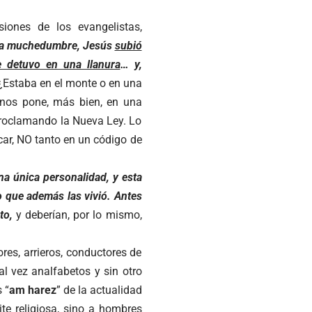
iones de los evangelistas,
 la muchedumbre, Jesús
subió
e detuvo en una llanura
… y,
 ¿Estaba en el monte o en una
nos pone, más bien, en una
 proclamando la Nueva Ley. Lo
ar, NO tanto en un código de
na única personalidad, y esta
o que además las vivió. Antes
sto,
y deberían, por lo mismo,
es, arrieros, conductores de
 tal vez analfabetos y sin otro
 “
am harez
” de la actualidad
te religiosa, sino a hombres