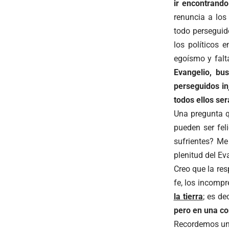
ir encontrando
renuncia a lo
todo perseguid
los políticos 
egoísmo y falt
Evangelio, bus
perseguidos in
todos ellos se
Una pregunta q
pueden ser fel
sufrientes? M
plenitud del E
Creo que la re
fe, los incompr
la tierra
; es dec
pero en una co
Recordemos un