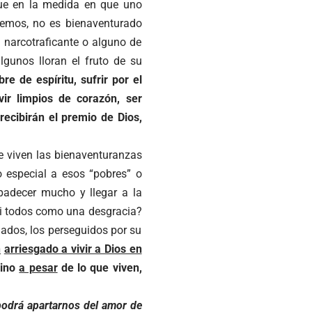
que en la medida en que uno
emos, no es bienaventurado
n narcotraficante o alguno de
lgunos lloran el fruto de su
re de espíritu, sufrir por el
ivir limpios de corazón, ser
recibirán el premio de Dios,
e viven las bienaventuranzas
 especial a esos “pobres” o
padecer mucho y llegar a la
asi todos como una desgracia?
nados, los perseguidos por su
n
arriesgado a vivir a Dios en
sino
a pesar
de lo que viven,
odrá apartarnos del amor de