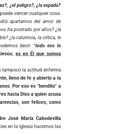
ez?, ¿el peligro?, ¿la espada?
 puede vencer cualquier cosa.
drá apartarnos del amor de
 nos ha postrado por años? ¿la
e? ¿la calumnia, la crítica, le
odemos decir: “
todo eso lo
 Jesús;
es en Él que somos
 es tampoco la actitud enferma
te, lleno de fe y abierto a la
nos. Por eso es “bendito” a
res hacia Dios a quien acusa
arencias, son felices, como
dre José María Cabodevilla
ces en la Iglesia hacemos las