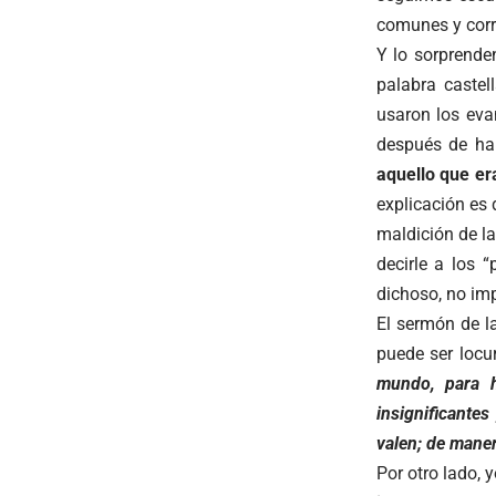
comunes y corr
Y lo sorprenden
palabra castel
usaron los eva
después de ha
aquello que er
explicación es
maldición de la
decirle a los 
dichoso, no imp
El sermón de l
puede ser locu
mundo, para h
insignificante
valen; de mane
Por otro lado, 