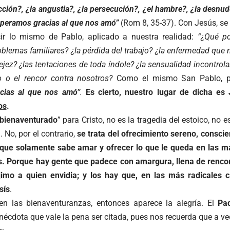
licción?, ¿la angustia?, ¿la persecución?, ¿el hambre?, ¿la desnud
uperamos gracias al que nos amó”
(Rom 8, 35-37). Con Jesús, se
ir lo mismo de Pablo, aplicado a nuestra realidad:
“¿Qué po
roblemas familiares? ¿la pérdida del trabajo? ¿la enfermedad que
ejez? ¿las tentaciones de toda índole? ¿la sensualidad incontrolabl
io o el rencor contra nosotros?
Como el mismo San Pablo, p
cias al que nos amó”
.
Es cierto, nuestro lugar de dicha es
os
.
bienaventurado
” para Cristo, no es la tragedia del estoico, no
 No, por el contrario,
se trata del ofrecimiento sereno, conscien
que solamente sabe amar y ofrecer lo que le queda en las ma
os. Porque hay gente que padece con amargura, llena de renco
jimo a quien envidia; y los hay que, en las más radicales c
sís
.
n las bienaventuranzas, entonces aparece la alegría. El
Pa
écdota que vale la pena ser citada, pues nos recuerda que a ve