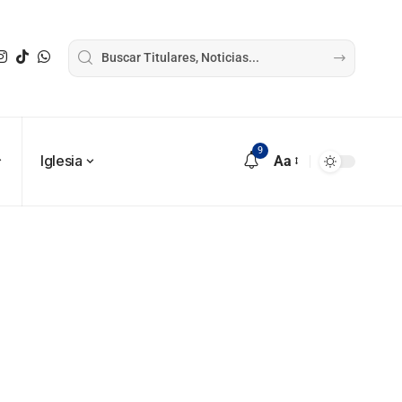
9
Iglesia
Aa