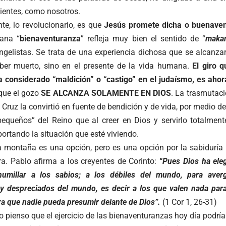
ientes, como nosotros.
te, lo revolucionario, es que
Jesús promete dicha o buenaven
lana “
bienaventuranza
” refleja muy bien el sentido de “
makar
ngelistas. Se trata de una experiencia dichosa que se alcanza
ber muerto, sino en el presente de la vida humana.
El giro 
a considerado “maldición” o “castigo” en el judaísmo, es aho
 que el gozo
SE ALCANZA SOLAMENTE EN DIOS
. La trasmutaci
 Cruz la convirtió en fuente de bendición y de vida, por medio de
“pequeños” del Reino que al creer en Dios y servirlo totalment
ortando la situación que esté viviendo.
a montaña es una opción, pero es una opción por la sabiduría 
ra. Pablo afirma a los creyentes de Corinto:
“
Pues Dios ha eleg
umillar a los sabios; a los débiles del mundo, para averg
s y despreciados del mundo, es decir a los que valen nada para
ra que nadie pueda presumir delante de Dios”.
(1 Cor 1, 26-31)
yo pienso que el ejercicio de las bienaventuranzas hoy día podrí