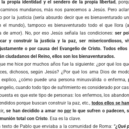
 la propia identidad y el sendero de la propia libertad
, por
s caminos mundanos, más nos parecemos a Jesús. Pero aclar
o por la justicia (sería absurdo decir que es bienaventurado u
en el mundo), tampoco es bienaventurado todo el que llora (a
a de amor). No, por eso Jesús señala las condiciones:
ser pob
car y construir la justicia y la paz, ser misericordiosos, v
justamente o por causa del Evangelio de Cristo. Todos ellos 
rán ciudadanos del Reino, ellos son los bienaventurados.
ue me hice por muchos años fue la siguiente: ¿por qué los qu
ices, dichosos, según Jesús? ¿Por qué los ama Dios de modo
e explico, ¿cómo puede una persona minusválida o enferma, 
vangelio, cuando todo tipo de sufrimiento es considerado por c
spuesta es que este tipo de personas: los enfermos, los abando
endidos porque buscan construir la paz, etc.,
todos ellos se ha
ir
, se han decidido a amar no
por
lo que sufren o padecen, 
munión total con Cristo
. Esa es la clave.
 texto de Pablo que enviaba a la comunidad de Roma:
“
¿Qué p