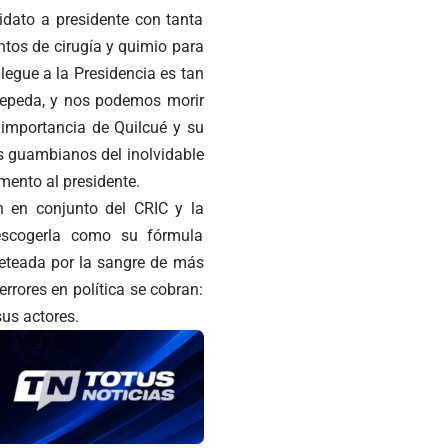
idato a presidente con tanta
tos de cirugía y quimio para
legue a la Presidencia es tan
Cepeda, y nos podemos morir
 importancia de Quilcué y su
s guambianos del inolvidable
mento al presidente.
ón en conjunto del CRIC y la
 escogerla como su fórmula
ueteada por la sangre de más
rrores en política se cobran:
sus actores.