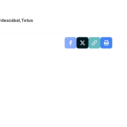
rdeazábal
Totus