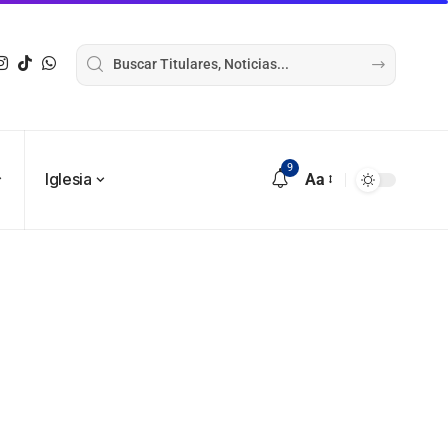
9
Iglesia
Aa