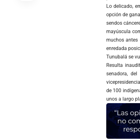
Lo delicado, e
opción de gana
sendos cánceres
mayúscula como
muchos antes q
enredada posic
Tunubalá se vue
Resulta inaudi
senadora, del
vicepresidenci
de 100 indígena
unos a largo pl