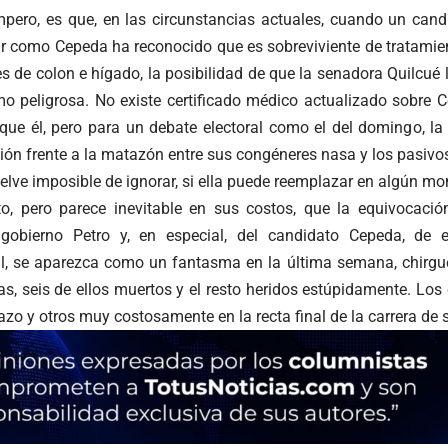
mpero, es que, en las circunstancias actuales, cuando un cand
r como Cepeda ha reconocido que es sobreviviente de tratamien
 de colon e hígado, la posibilidad de que la senadora Quilcué l
 peligrosa. No existe certificado médico actualizado sobre 
ue él, pero para un debate electoral como el del domingo, la
ión frente a la matazón entre sus congéneres nasa y los pasivo
lve imposible de ignorar, si ella puede reemplazar en algún mo
to, pero parece inevitable en sus costos, que la equivocaci
 gobierno Petro y, en especial, del candidato Cepeda, de
al, se aparezca como un fantasma en la última semana, chirg
s, seis de ellos muertos y el resto heridos estúpidamente. Los e
azo y otros muy costosamente en la recta final de la carrera de 