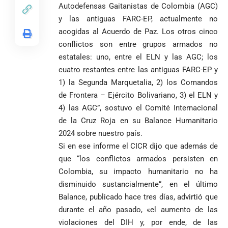
pide esperar
invicto de 19
Autodefensas Gaitanistas de Colombia (AGC)
en Medellín
los
partidos
y las antiguas FARC-EP, actualmente no
La paz de
escrutinios
Diócesis de
acogidas al Acuerdo de Paz. Los otros cinco
Medellín: un
oficiales
Sonsón-Rionegro
camino que no
conflictos son entre grupos armados no
rechaza fotos
debería
estatales: uno, entre el ELN y las AGC; los
tomadas en
abandonarse
Tribunal de
cuatro restantes entre las antiguas FARC-EP y
templo de Guarne y
Antioquia
ordena acto de
Cardenal Rueda
1) la Segunda Marquetalia, 2) los Comandos
niega pérdida
Japón rescata
desagravio
pide desarmar el
de Frontera – Ejército Bolivariano, 3) el ELN y
de investidura
un empate
corazón para
Abelardo de la
a concejales
4) las AGC”, sostuvo el Comité Internacional
agónico ante
construir juntos
Espriella es
de Medellín
Países Bajos
de la Cruz Roja en su Balance Humanitario
una Colombia
elegido
Andrés
en un vibrante
LA POLICRISIS
reconciliada
2024 sobre nuestro país.
presidente de
«Gury»
duelo
COMO HERENCIA
Si en ese informe el CICR dijo que además de
Colombia tras
Rodríguez y
mundialista
una histórica y
Damián Pérez
que “los conflictos armados persisten en
Falleció el padre
reñida
Colombia, su impacto humanitario no ha
Humberto de
segunda
disminuido sustancialmente”, en el último
Jesús Hincapié
vuelta
Álzate, reconocido
Balance, publicado hace tres días, advirtió que
sacerdote de la
Diócesis de
durante el año pasado, «el aumento de las
Diócesis de
Sonsón-Rionegro
violaciones del DIH y, por ende, de las
Alemania no
Girardota, Párroco
rechaza fotos