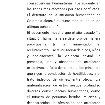
Federico
tuvo piedad:
consecuencias humanitarias, fue evidente en
de Yolombo
tomadas en
Gutiérrez
goleó 7-1 a un
templo de Guarne y
las zonas más afectadas por esos conflictos.
envía
valiente
ordena acto de
El deterioro de la situación humanitaria en
Uribe
documentos
Curazao en su
desagravio
Colombia alcanzó su punto más crítico en los
arremete
al FBI, DEA y
debut
contra Petro y
Congreso
mundialista
últimos ocho años”.
lo
contra la ‘paz
El documento muestra que el año pasado “la
responsabiliza
total’ por
situación humanitaria se deterioró de manera
por la crisis de
presuntos
preocupante, [y han aumentado] el
la salud en
beneficios a
Colombia
criminales
reclutamiento, uso y utilización de niños, niñas
y adolescentes; la violencia sexual; la
1
presencia, uso y abandono de artefactos
explosivos; la falta de respeto a los principios
que rigen la conducción de hostilidades; y el
trato indebido de civiles, entre otros. [L]a
materialización de estos riesgos profundizó
diversas consecuencias humanitarias, como
el número de personas heridas, muertas y
desaparecidas; la afectación por artefactos