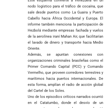
Este esquema convierte a Venezuela en un
envía
valiente
ordena acto de
nodo logístico para el tráfico de cocaína, que
Uribe
documentos
Curazao en su
desagravio
sale desde puertos como La Guaira y Puerto
arremete
al FBI, DEA y
debut
contra Petro y
Congreso
Cabello hacia África Occidental y Europa. El
mundialista
lo
contra la ‘paz
informe también menciona la participación de
responsabiliza
total’ por
Hezbolá mediante empresas fachada y vuelos
por la crisis de
presuntos
de la aerolínea iraní Mahan Air, que facilitarían
la salud en
beneficios a
Colombia
criminales
el lavado de dinero y transporte hacia Medio
Oriente.
1
Además, se apuntan conexiones con
organizaciones criminales brasileñas como el
Primer Comando Capital (PCC) y Comando
Vermelho, que proveen corredores terrestres y
marítimos hacia puertos internacionales. De
esta forma, amplían el radio de acción global
del Cartel de los Soles.
Uno de los episodios críticos narrados ocurrió
en el Catatumbo, donde el desvío de un