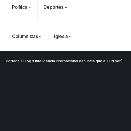
Política
Deportes
Columnistas
Iglesia
Portada
»
Blog
»
Inteligencia internacional denuncia que el ELN sería brazo armado de Diosdado Cabello y el Estado venezolano
VER
Medellín
MÁS