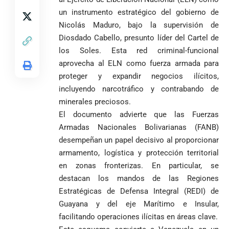
La paz de
escrutinios
un instrumento estratégico del gobierno de
Diócesis de
Medellín: un
oficiales
Sonsón-Rionegro
camino que no
Nicolás Maduro, bajo la supervisión de
rechaza fotos
debería
Diosdado Cabello, presunto líder del Cartel de
tomadas en
abandonarse
Tribunal de
los Soles. Esta red criminal-funcional
templo de Guarne y
Antioquia
aprovecha al ELN como fuerza armada para
ordena acto de
Cardenal Rueda
niega pérdida
Japón rescata
desagravio
pide desarmar el
proteger y expandir negocios ilícitos,
de investidura
un empate
corazón para
incluyendo narcotráfico y contrabando de
Abelardo de la
a concejales
agónico ante
construir juntos
Espriella es
de Medellín
minerales preciosos.
Países Bajos
una Colombia
elegido
Andrés
en un vibrante
El documento advierte que las Fuerzas
LA POLICRISIS
reconciliada
presidente de
«Gury»
duelo
COMO HERENCIA
Armadas Nacionales Bolivarianas (FANB)
Colombia tras
Rodríguez y
mundialista
desempeñan un papel decisivo al proporcionar
una histórica y
Damián Pérez
Falleció el padre
reñida
armamento, logística y protección territorial
Humberto de
segunda
en zonas fronterizas. En particular, se
Jesús Hincapié
vuelta
Álzate, reconocido
destacan los mandos de las Regiones
sacerdote de la
Diócesis de
Estratégicas de Defensa Integral (REDI) de
Diócesis de
Sonsón-Rionegro
Guayana y del eje Marítimo e Insular,
Alemania no
Girardota, Párroco
rechaza fotos
Federico
facilitando operaciones ilícitas en áreas clave.
tuvo piedad:
de Yolombo
tomadas en
Gutiérrez
goleó 7-1 a un
templo de Guarne y