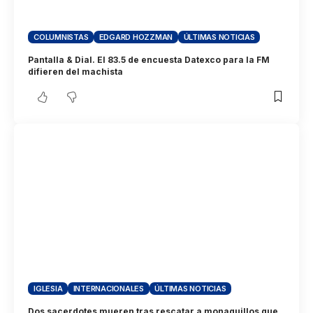
COLUMNISTAS
EDGARD HOZZMAN
ÚLTIMAS NOTICIAS
Pantalla & Dial. El 83.5 de encuesta Datexco para la FM
difieren del machista
IGLESIA
INTERNACIONALES
ÚLTIMAS NOTICIAS
Dos sacerdotes mueren tras rescatar a monaguillos que