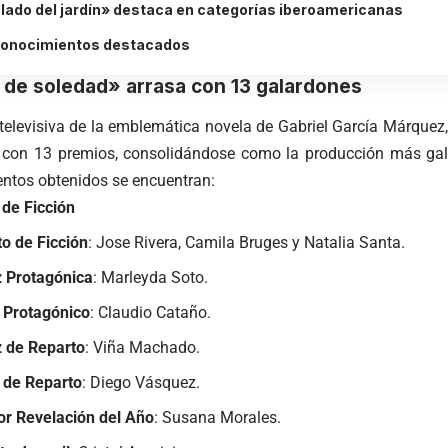
 lado del jardín» destaca en categorías iberoamericanas
conocimientos destacados
 de soledad» arrasa con 13 galardones
televisiva de la emblemática novela de Gabriel García Márque
zó con 13 premios, consolidándose como la producción más ga
ntos obtenidos se encuentran:​
 de Ficción
to de Ficción
: Jose Rivera, Camila Bruges y Natalia Santa​
.
z Protagónica
: Marleyda Soto.
 Protagónico
: Claudio Cataño​.
z de Reparto
: Viña Machado.
 de Reparto
: Diego Vásquez.
tor Revelación del Año
: Susana Morales​.