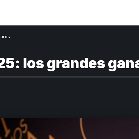
dores
025: los grandes ga