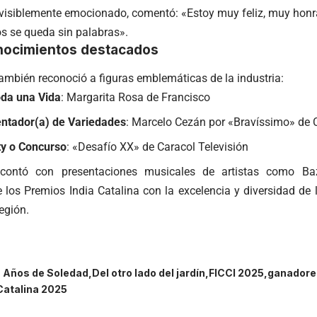
visiblemente emocionado, comentó: «Estoy muy feliz, muy honrad
 se queda sin palabras».​
nocimientos destacados
mbién reconoció a figuras emblemáticas de la industria:​
da una Vida
: Margarita Rosa de Francisco​
ntador(a) de Variedades
: Marcelo Cezán por «Bravíssimo» de C
ty o Concurso
: «Desafío XX» de Caracol Televisión​
contó con presentaciones musicales de artistas como Bazu
los Premios India Catalina con la excelencia y diversidad de 
gión.​
 Años de Soledad
Del otro lado del jardín
FICCI 2025
ganadores
Catalina 2025