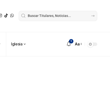
9
Iglesia
Aa