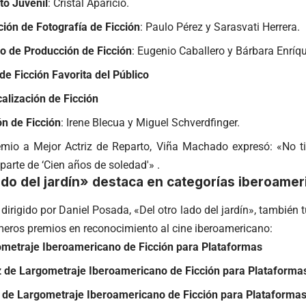
to Juvenil
: Cristal Aparicio​
.
ción de Fotografía de Ficción
: Paulo Pérez y Sarasvati Herrera.
o de Producción de Ficción
: Eugenio Caballero y Bárbara Enríqu
de Ficción Favorita del Público
alización de Ficción
ón de Ficción
: Irene Blecua y Miguel Schverdfinger​.
premio a Mejor Actriz de Reparto, Viña Machado expresó: «No ti
parte de ‘Cien años de soledad'» .​
ado del jardín» destaca en categorías iberoame
 dirigido por Daniel Posada, «Del otro lado del jardín», tambié
meros premios en reconocimiento al cine iberoamericano:​
metraje Iberoamericano de Ficción para Plataformas
z de Largometraje Iberoamericano de Ficción para Plataforma
 de Largometraje Iberoamericano de Ficción para Plataforma