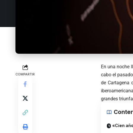
En una noche ll
cabo el pasado 
COMPARTIR
de Cartagena d
iberoamericana
grandes triunfa
Conten
«Cien año