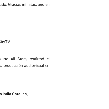
o. Gracias infinitas, uno en
ityTV​
rto All Stars, reafirmó el
la producción audiovisual en
 India Catalina