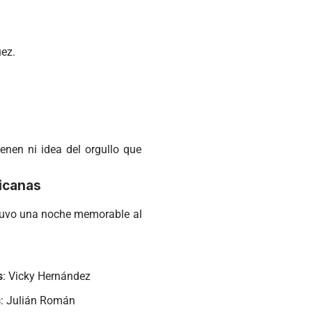
ez​
.
enen ni idea del orgullo que
ricanas
n tuvo una noche memorable al
s
: Vicky Hernández​
s
: Julián Román​