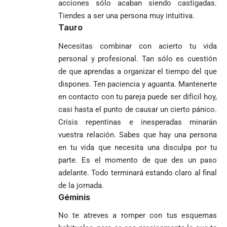
acciones sólo acaban siendo castigadas.
y vigilar el
Mundial 2026
Más de 700
escrutinio
Tiendes a ser una persona muy intuitiva.
estudiantes
Tauro
Pantalla & Dial.
indígenas,
Acoso sexual en
afrodescendientes
Necesitas combinar con acierto tu vida
medios: Nueva
Fico Gutiérrez
y mestizos
vocera
demanda
personal y profesional. Tan sólo es cuestión
campesinos
Más de 700
presidencial
nombramiento
de que aprendas a organizar el tiempo del que
inician nueva
estudiantes
presuntamente lo
de Quintero en
Costa de
dispones. Ten paciencia y aguanta. Mantenerte
jornada académica
indígenas,
encubría
Gustavo Petro
Supersalud y
Marfil
en Medellín
afrodescendientes
en contacto con tu pareja puede ser difícil hoy,
afirma que “no
pide
sorprende a
y mestizos
se puede
suspensión
casi hasta el punto de causar un cierto pánico.
Ecuador en el
campesinos
proclamar
inmediata del
último suspiro
Crisis repentinas e inesperadas minarán
inician nueva
presidente” y
cargo
y acaba con su
vuestra relación. Sabes que hay una persona
jornada académica
pide esperar
invicto de 19
en Medellín
en tu vida que necesita una disculpa por tu
los
partidos
La paz de
escrutinios
parte. Es el momento de que des un paso
Diócesis de
Medellín: un
oficiales
adelante. Todo terminará estando claro al final
Sonsón-Rionegro
camino que no
de la jornada.
rechaza fotos
debería
Géminis
tomadas en
abandonarse
Tribunal de
templo de Guarne y
Antioquia
No te atreves a romper con tus esquemas
ordena acto de
Cardenal Rueda
niega pérdida
Japón rescata