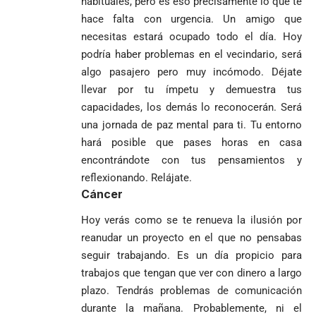
habituales, pero es eso precisamente lo que te
desagravio
pide desarmar el
de investidura
un empate
corazón para
hace falta con urgencia. Un amigo que
Abelardo de la
a concejales
agónico ante
construir juntos
necesitas estará ocupado todo el día. Hoy
Espriella es
de Medellín
Países Bajos
una Colombia
elegido
Andrés
en un vibrante
podría haber problemas en el vecindario, será
LA POLICRISIS
reconciliada
presidente de
«Gury»
duelo
COMO HERENCIA
algo pasajero pero muy incómodo. Déjate
Colombia tras
Rodríguez y
mundialista
llevar por tu ímpetu y demuestra tus
una histórica y
Damián Pérez
Falleció el padre
capacidades, los demás lo reconocerán. Será
reñida
Humberto de
segunda
una jornada de paz mental para ti. Tu entorno
Jesús Hincapié
vuelta
hará posible que pases horas en casa
Álzate, reconocido
sacerdote de la
Diócesis de
encontrándote con tus pensamientos y
Diócesis de
Sonsón-Rionegro
reflexionando. Relájate.
Alemania no
Girardota, Párroco
rechaza fotos
Cáncer
Federico
tuvo piedad:
de Yolombo
tomadas en
Gutiérrez
goleó 7-1 a un
templo de Guarne y
Hoy verás como se te renueva la ilusión por
envía
valiente
ordena acto de
reanudar un proyecto en el que no pensabas
Uribe
documentos
Curazao en su
desagravio
arremete
al FBI, DEA y
seguir trabajando. Es un día propicio para
debut
contra Petro y
Congreso
mundialista
trabajos que tengan que ver con dinero a largo
lo
contra la ‘paz
plazo. Tendrás problemas de comunicación
responsabiliza
total’ por
durante la mañana. Probablemente, ni el
por la crisis de
presuntos