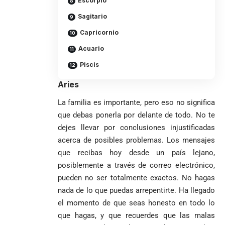
Escorpio
Iglesia
VER
VER MÁS
cocaína
Columnistas
MÁS
Gustavo Petro
ocultos en
Luis Díaz
Sagitario
Tarso revive el
pide sacar a
encomienda
desata
legado del beato
Capricornio
Angie
hacia Medellín
polémica y
Jesús Aníbal
Rodríguez tras
divide las
Gómez a 90 años
Acuario
1
sus denuncias
redes por su
de su martirio
Piscis
de corrupción
visita familiar
Tarso revive el
1
La espada que
y la llama
a Abelardo de
legado del beato
Petro usó para
Aries
“Gran
la Espriella
Jesús Aníbal
engañar
Manipuladora”
Gómez a 90 años
La familia es importante, pero eso no significa
de su martirio
Fico Gutiérrez
que debas ponerla por delante de todo. No te
denuncia
1
dejes llevar por conclusiones injustificadas
El papa León XIV
presiones
nombra al padre
para asistir a
acerca de posibles problemas. Los mensajes
Diego Luis Rendón
evento de
que recibas hoy desde un país lejano,
Urrea como nuevo
Petro en
El golazo de
¡PRENDE
posiblemente a través de correo electrónico,
obispo de Jericó
Iván Cepeda
Medellín
Sidny Lopes
MOTORES, LA
pueden no ser totalmente exactos. No hagas
El papa León XIV
reconoce el
durante
Cabral de
CABAL!
nombra al padre
preconteo,
marcha del 1
Cabo Verde
nada de lo que puedas arrepentirte. Ha llegado
Diego Luis Rendón
pero pide
de mayo
ante Argentina
el momento de que seas honesto en todo lo
Urrea como nuevo
impugnar
es elegido el
que hagas, y que recuerdes que las malas
obispo de Jericó
33.000 mesas
mejor del