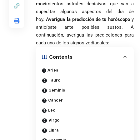
movimientos astrales decisivos que van a
supeditar algunos aspectos del día de
hoy.
Averigua la predicción de tu horóscopo
y
anticípate ante posibles sustos. A
continuación, averigua las predicciones para
cada uno de los signos zodiacales:
Contents
Aries
VER
Tauro
Medellín
MÁS
Géminis
Cáncer
Antioquia
VER
VER
Leo
VER MÁS
Política
Deportes
MÁS
MÁS
Caninos de la
Virgo
Policía
Libra
frustran envío
de 20 kilos de