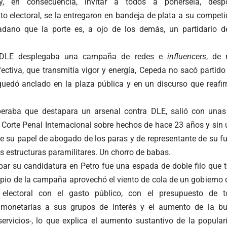
y, en consecuencia, invitar a todos a ponérsela, desp
o electoral, se la entregaron en bandeja de plata a su competi
dadano que la porte es, a ojo de los demás, un partidario 
 DLE desplegaba una campaña de redes e
influencers
, de 
fectiva, que transmitía vigor y energía, Cepeda no sacó partido
 quedó anclado en la plaza pública y en un discurso que reaf
eraba que destapara un arsenal contra DLE, salió con unas
la Corte Penal Internacional sobre hechos de hace 23 años y si
de su papel de abogado de los paras y de representante de su f
as estructuras paramilitares. Un chorro de babas.
par su candidatura en Petro fue una espada de doble filo que t
cipio de la campaña aprovechó el viento de cola de un gobierno 
a electoral con el gasto público, con el presupuesto de 
s monetarias a sus grupos de interés y el aumento de la bu
servicios-, lo que explica el aumento sustantivo de la popular