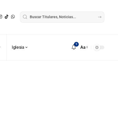
9
Iglesia
Aa