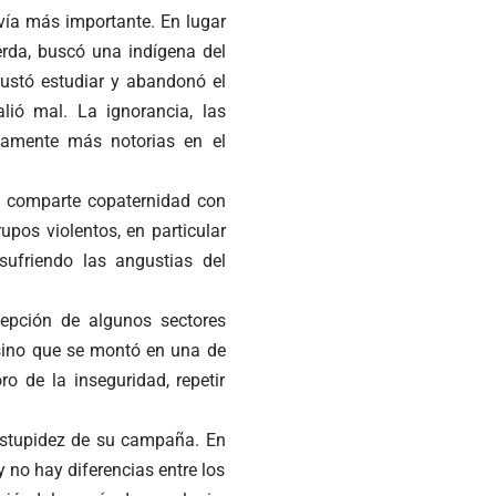
vía más importante. En lugar
erda, buscó una indígena del
gustó estudiar y abandonó el
alió mal. La ignorancia, las
damente más notorias en el
ual comparte copaternidad con
upos violentos, en particular
 sufriendo las angustias del
epción de algunos sectores
 sino que se montó en una de
o de la inseguridad, repetir
 estupidez de su campaña. En
y no hay diferencias entre los