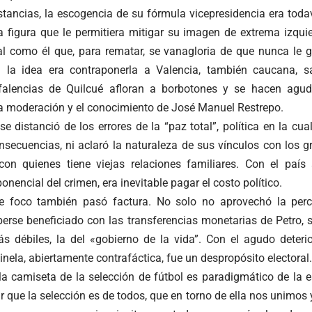
stancias, la escogencia de su fórmula vicepresidencia era toda
a figura que le permitiera mitigar su imagen de extrema izqui
al como él que, para rematar, se vanagloria de que nunca le 
Si la idea era contraponerla a Valencia, también caucana, s
 falencias de Quilcué afloran a borbotones y se hacen agu
la moderación y el conocimiento de José Manuel Restrepo.
e distanció de los errores de la “paz total”, política en la c
nsecuencias, ni aclaró la naturaleza de sus vínculos con los gr
con quienes tiene viejas relaciones familiares. Con el país
onencial del crimen, era inevitable pagar el costo político.
e foco también pasó factura. No solo no aprovechó la perc
berse beneficiado con las transferencias monetarias de Petro,
s débiles, la del «gobierno de la vida”. Con el agudo deterior
nela, abiertamente contrafáctica, fue un despropósito electoral.
 la camiseta de la selección de fútbol es paradigmático de la
ar que la selección es de todos, que en torno de ella nos unimos 