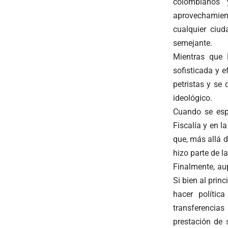
colombianos 
aprovechamient
cualquier ciu
semejante.
Mientras que
sofisticada y e
petristas y se
ideológico.
Cuando se esp
Fiscalía y en 
que, más allá 
hizo parte de l
Finalmente, au
Si bien al prin
hacer polític
transferencia
prestación de 