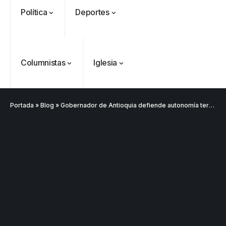
Política
Deportes
Columnistas
Iglesia
Portada
»
Blog
»
Gobernador de Antioquia defiende autonomía territorial frente a resoluciones del Gobierno Petro