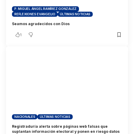
P. MIGUEL ÁNGEL RAMÍREZ GONZÁLEZ
REFLEXIONES EVANGELIO
ÚLTIMAS NOTICIAS
Seamos agradecidos con Dios
1
NACIONALES
ÚLTIMAS NOTICIAS
Registraduría alerta sobre páginas web falsas que
suplantan información electoral y ponen en riesgo datos