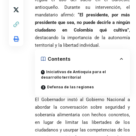
afrodescendientes
medios: Nueva
Fico Gutiérrez
antioqueño. Durante su intervención, el
y mestizos
vocera
demanda
campesinos
Más de 700
mandatario afirmó:
“El presidente, por más
presidencial
nombramiento
inician nueva
estudiantes
presuntamente lo
presidente que sea, no puede decirle a ningún
de Quintero en
Costa de
jornada académica
indígenas,
encubría
Gustavo Petro
Supersalud y
Marfil
ciudadano en Colombia qué cultiva”
,
en Medellín
afrodescendientes
afirma que “no
pide
sorprende a
destacando la importancia de la autonomía
y mestizos
se puede
suspensión
Ecuador en el
campesinos
territorial y la libertad individual.
proclamar
inmediata del
último suspiro
inician nueva
presidente” y
cargo
y acaba con su
jornada académica
Contents
pide esperar
invicto de 19
en Medellín
los
partidos
La paz de
escrutinios
Iniciativas de Antioquia para el
Diócesis de
Medellín: un
oficiales
desarrollo territorial
Sonsón-Rionegro
camino que no
Defensa de las regiones
rechaza fotos
debería
tomadas en
abandonarse
Tribunal de
El Gobernador instó al Gobierno Nacional a
templo de Guarne y
Antioquia
ordena acto de
Cardenal Rueda
abordar la conversación sobre seguridad y
niega pérdida
Japón rescata
desagravio
pide desarmar el
soberanía alimentaria con hechos concretos,
de investidura
un empate
corazón para
Abelardo de la
a concejales
en lugar de limitar las libertades de los
agónico ante
construir juntos
Espriella es
de Medellín
Países Bajos
ciudadanos y usurpar las competencias de los
una Colombia
elegido
Andrés
en un vibrante