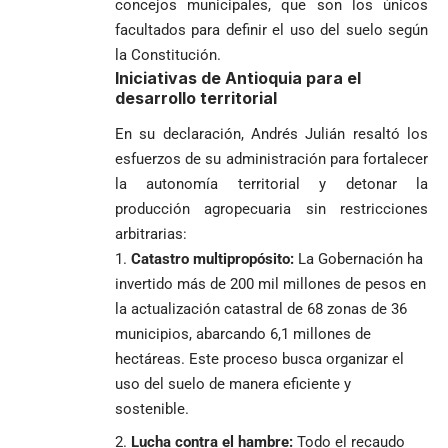
LA POLICRISIS
reconciliada
concejos municipales, que son los únicos
presidente de
«Gury»
duelo
COMO HERENCIA
facultados para definir el uso del suelo según
Colombia tras
Rodríguez y
mundialista
una histórica y
Damián Pérez
la Constitución.
Falleció el padre
reñida
Iniciativas de Antioquia para el
Humberto de
segunda
desarrollo territorial
Jesús Hincapié
vuelta
Álzate, reconocido
En su declaración, Andrés Julián resaltó los
sacerdote de la
Diócesis de
esfuerzos de su administración para fortalecer
Diócesis de
Sonsón-Rionegro
Alemania no
Girardota, Párroco
rechaza fotos
la autonomía territorial y detonar la
Federico
tuvo piedad:
de Yolombo
tomadas en
producción agropecuaria sin restricciones
Gutiérrez
goleó 7-1 a un
templo de Guarne y
arbitrarias:
envía
valiente
ordena acto de
Uribe
documentos
Catastro multipropósito:
La Gobernación ha
Curazao en su
desagravio
arremete
al FBI, DEA y
debut
invertido más de 200 mil millones de pesos en
contra Petro y
Congreso
mundialista
la actualización catastral de 68 zonas de 36
lo
contra la ‘paz
municipios, abarcando 6,1 millones de
responsabiliza
total’ por
por la crisis de
presuntos
hectáreas. Este proceso busca organizar el
la salud en
beneficios a
uso del suelo de manera eficiente y
Colombia
criminales
sostenible.
1
Lucha contra el hambre:
Todo el recaudo