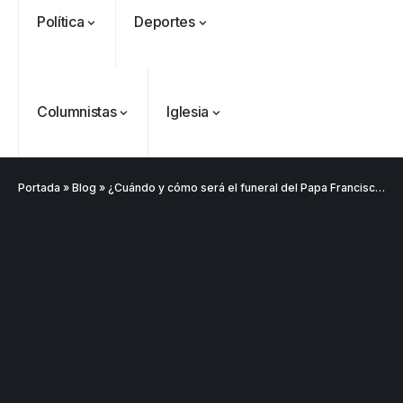
Política
Deportes
Columnistas
Iglesia
Portada
»
Blog
»
¿Cuándo y cómo será el funeral del Papa Francisco? El Vaticano revela los detalles