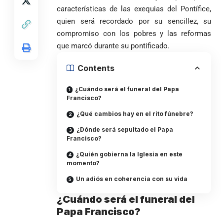
inician nueva
estudiantes
presuntamente lo
de Quintero en
Costa de
características de las exequias del Pontífice,
jornada académica
indígenas,
encubría
Gustavo Petro
Supersalud y
Marfil
quien será recordado por su sencillez, su
en Medellín
afrodescendientes
afirma que “no
pide
sorprende a
y mestizos
compromiso con los pobres y las reformas
se puede
suspensión
Ecuador en el
campesinos
proclamar
inmediata del
que marcó durante su pontificado.
último suspiro
inician nueva
presidente” y
cargo
y acaba con su
jornada académica
pide esperar
invicto de 19
Contents
en Medellín
los
partidos
La paz de
escrutinios
¿Cuándo será el funeral del Papa
Diócesis de
Medellín: un
oficiales
Francisco?
Sonsón-Rionegro
camino que no
rechaza fotos
debería
¿Qué cambios hay en el rito fúnebre?
tomadas en
abandonarse
Tribunal de
¿Dónde será sepultado el Papa
templo de Guarne y
Antioquia
Francisco?
ordena acto de
Cardenal Rueda
niega pérdida
Japón rescata
desagravio
pide desarmar el
¿Quién gobierna la Iglesia en este
de investidura
un empate
corazón para
momento?
Abelardo de la
a concejales
agónico ante
construir juntos
Espriella es
de Medellín
Países Bajos
Un adiós en coherencia con su vida
una Colombia
elegido
Andrés
en un vibrante
LA POLICRISIS
reconciliada
presidente de
«Gury»
duelo
¿Cuándo será el funeral del
COMO HERENCIA
Colombia tras
Rodríguez y
mundialista
Papa Francisco?
una histórica y
Damián Pérez
Falleció el padre