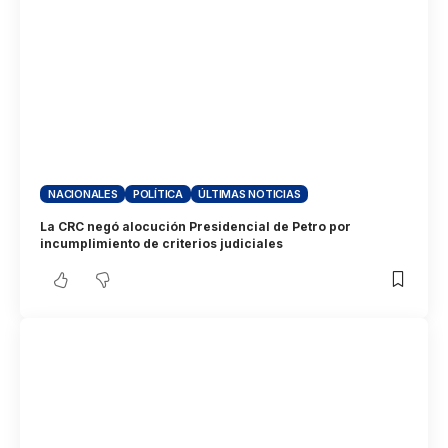
NACIONALES
POLÍTICA
ÚLTIMAS NOTICIAS
La CRC negó alocución Presidencial de Petro por
incumplimiento de criterios judiciales