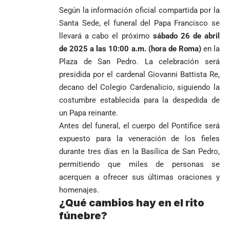
reñida
Humberto de
Según la información oficial compartida por la
segunda
Jesús Hincapié
Santa Sede, el funeral del Papa Francisco se
vuelta
Álzate, reconocido
llevará a cabo el próximo
sábado 26 de abril
sacerdote de la
Diócesis de
de 2025 a las 10:00 a.m. (hora de Roma)
en la
Diócesis de
Sonsón-Rionegro
Alemania no
Girardota, Párroco
rechaza fotos
Plaza de San Pedro. La celebración será
Federico
tuvo piedad:
de Yolombo
tomadas en
presidida por el cardenal Giovanni Battista Re,
Gutiérrez
goleó 7-1 a un
templo de Guarne y
decano del Colegio Cardenalicio, siguiendo la
envía
valiente
ordena acto de
costumbre establecida para la despedida de
Uribe
documentos
Curazao en su
desagravio
arremete
al FBI, DEA y
debut
un Papa reinante.
contra Petro y
Congreso
mundialista
Antes del funeral, el cuerpo del Pontífice será
lo
contra la ‘paz
expuesto para la veneración de los fieles
responsabiliza
total’ por
durante tres días en la Basílica de San Pedro,
por la crisis de
presuntos
la salud en
beneficios a
permitiendo que miles de personas se
Colombia
criminales
acerquen a ofrecer sus últimas oraciones y
1
homenajes.
¿Qué cambios hay en el rito
fúnebre?