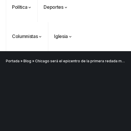
Política
Deportes
Columnistas
Iglesia
Portada
»
Blog
»
Chicago será el epicentro de la primera redada migratoria masiva bajo la administración Trump
VER
Medellín
MÁS
Antioquia
VER
VER
VER MÁS
Política
Deportes
MÁS
MÁS
Caninos de la
Policía
frustran envío
de 20 kilos de
Iglesia
VER
VER MÁS
cocaína
Columnistas
MÁS
Gustavo Petro
ocultos en
Luis Díaz
Tarso revive el