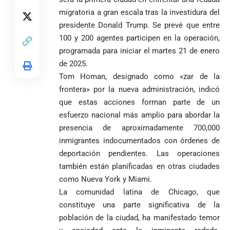
construir juntos
Espriella es
de Medellín
Países Bajos
migratoria a gran escala tras la investidura del
una Colombia
elegido
Andrés
en un vibrante
LA POLICRISIS
reconciliada
presidente Donald Trump. Se prevé que entre
presidente de
«Gury»
duelo
COMO HERENCIA
100 y 200 agentes participen en la operación,
Colombia tras
Rodríguez y
mundialista
una histórica y
Damián Pérez
programada para iniciar el martes 21 de enero
Falleció el padre
reñida
de 2025.
Humberto de
segunda
Jesús Hincapié
Tom Homan, designado como «zar de la
vuelta
Álzate, reconocido
frontera» por la nueva administración, indicó
sacerdote de la
Diócesis de
que estas acciones forman parte de un
Diócesis de
Sonsón-Rionegro
esfuerzo nacional más amplio para abordar la
Alemania no
Girardota, Párroco
rechaza fotos
Federico
tuvo piedad:
de Yolombo
tomadas en
presencia de aproximadamente 700,000
Gutiérrez
goleó 7-1 a un
templo de Guarne y
inmigrantes indocumentados con órdenes de
envía
valiente
ordena acto de
deportación pendientes. Las operaciones
Uribe
documentos
Curazao en su
desagravio
arremete
al FBI, DEA y
también están planificadas en otras ciudades
debut
contra Petro y
Congreso
mundialista
como Nueva York y Miami.
lo
contra la ‘paz
La comunidad latina de Chicago, que
responsabiliza
total’ por
constituye una parte significativa de la
por la crisis de
presuntos
la salud en
beneficios a
población de la ciudad, ha manifestado temor
Colombia
criminales