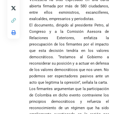
y acaba con su
jornada académica
pide esperar
invicto de 19
abierta firmada por más de 580 ciudadanos,
en Medellín
los
partidos
entre ellos exministros, excancilleres,
La paz de
escrutinios
exalcaldes, empresarios y periodistas.
Diócesis de
Medellín: un
oficiales
Sonsón-Rionegro
camino que no
El documento, dirigido al presidente Petro, al
rechaza fotos
debería
Congreso y a la Comisión Asesora de
tomadas en
abandonarse
Tribunal de
Relaciones Exteriores, enfatiza la
templo de Guarne y
Antioquia
preocupación de los firmantes por el impacto
ordena acto de
Cardenal Rueda
niega pérdida
Japón rescata
desagravio
pide desarmar el
que esta decisión tendría en los valores
de investidura
un empate
corazón para
democráticos. “Instamos al Gobierno a
Abelardo de la
a concejales
agónico ante
construir juntos
Espriella es
de Medellín
Países Bajos
reconsiderar su posición y a actuar en defensa
una Colombia
elegido
Andrés
en un vibrante
de los valores democráticos que nos unen. No
LA POLICRISIS
reconciliada
presidente de
«Gury»
duelo
COMO HERENCIA
podemos ser espectadores pasivos ante un
Colombia tras
Rodríguez y
mundialista
acto que legitima la opresión”, señala la carta.
una histórica y
Damián Pérez
Falleció el padre
reñida
Los firmantes argumentan que la participación
Humberto de
segunda
de Colombia en dicho evento contraviene los
Jesús Hincapié
vuelta
Álzate, reconocido
principios democráticos y refuerza el
sacerdote de la
Diócesis de
reconocimiento de un régimen que ha sido
Diócesis de
Sonsón-Rionegro