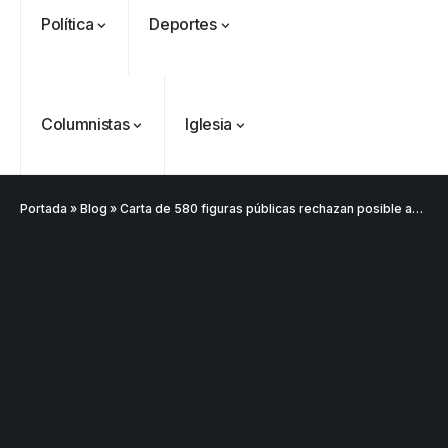
Política
Deportes
Columnistas
Iglesia
Portada
»
Blog
»
Carta de 580 figuras públicas rechazan posible asistencia del Gobierno Petro a posesión de Maduro
VER