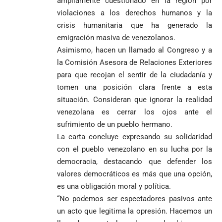
ampliamente cuestionado en la región por
Alemania no
Girardota, Párroco
rechaza fotos
Federico
violaciones a los derechos humanos y la
tuvo piedad:
de Yolombo
tomadas en
Gutiérrez
goleó 7-1 a un
templo de Guarne y
crisis humanitaria que ha generado la
envía
valiente
ordena acto de
emigración masiva de venezolanos.
Uribe
documentos
Curazao en su
desagravio
Asimismo, hacen un llamado al Congreso y a
arremete
al FBI, DEA y
debut
contra Petro y
Congreso
la Comisión Asesora de Relaciones Exteriores
mundialista
lo
contra la ‘paz
para que recojan el sentir de la ciudadanía y
responsabiliza
total’ por
tomen una posición clara frente a esta
por la crisis de
presuntos
situación. Consideran que ignorar la realidad
la salud en
beneficios a
Colombia
criminales
venezolana es cerrar los ojos ante el
sufrimiento de un pueblo hermano.
1
La carta concluye expresando su solidaridad
con el pueblo venezolano en su lucha por la
democracia, destacando que defender los
valores democráticos es más que una opción,
es una obligación moral y política.
“No podemos ser espectadores pasivos ante
un acto que legitima la opresión. Hacemos un