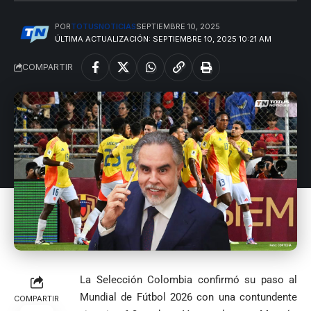
Uribe
documentos
Curazao en su
desagravio
arremete
al FBI, DEA y
debut
POR
TOTUSNOTICIAS
SEPTIEMBRE 10, 2025
contra Petro y
Congreso
mundialista
ÚLTIMA ACTUALIZACIÓN: SEPTIEMBRE 10, 2025 10:21 AM
lo
contra la ‘paz
responsabiliza
total’ por
COMPARTIR
por la crisis de
presuntos
la salud en
beneficios a
Colombia
criminales
1
La Selección Colombia confirmó su paso al
Mundial de Fútbol 2026 con una contundente
COMPARTIR