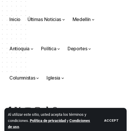
Inicio
Últimas Noticias
Medellín
Antioquia
Política
Deportes
Columnistas
Iglesia
Al utilizar este sitio, usted acepta los términos y
condiciones.
Política de privacidad
y
Condiciones
ACCEPT
de uso
.