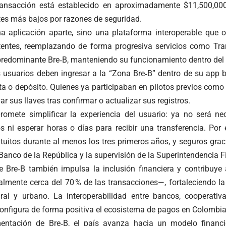
 transacción está establecido en aproximadamente $11,500,0
ites más bajos por razones de seguridad.
a aplicación aparte, sino una plataforma interoperable que 
tentes, reemplazando de forma progresiva servicios como Tra
predominante Bre‑B, manteniendo su funcionamiento dentro de
os usuarios deben ingresar a la “Zona Bre‑B” dentro de su app b
nta o depósito. Quienes ya participaban en pilotos previos com
r sus llaves tras confirmar o actualizar sus registros.
romete simplificar la experiencia del usuario: ya no será n
s ni esperar horas o días para recibir una transferencia. Por 
tuitos durante al menos los tres primeros años, y seguros grac
 Banco de la República y la supervisión de la Superintendencia F
 Bre‑B también impulsa la inclusión financiera y contribuye
almente cerca del 70 % de las transacciones—, fortaleciendo la
ral y urbano. La interoperabilidad entre bancos, cooperati
configura de forma positiva el ecosistema de pagos en Colombia
entación de Bre‑B, el país avanza hacia un modelo financie