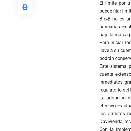
El límite por
puede fijar lím
Bre‑B no es un
bancarias exis
bajo la marca 
Para iniciar, l
llave a su cue
podrán conserva
Este sistema p
cuenta extenso
inmediatos, gra
regulatorio del
La adopción de
efectivo —actu
los ámbitos ru
Davivienda, re
Con la implem