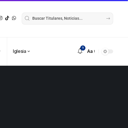
9
Iglesia
Aa