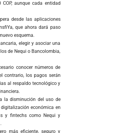
00 COP, aunque cada entidad
opera desde las aplicaciones
nsfiYa, que ahora dará paso
l nuevo esquema.
ancaria, elegir y asociar una
o los de Nequi o Bancolombia,
ecesario conocer números de
el contrario, los pagos serán
ias al respaldo tecnológico y
inanciera.
 a la disminución del uso de
 digitalización económica en
vas y fintechs como Nequi y
.
ro más eficiente, seguro y