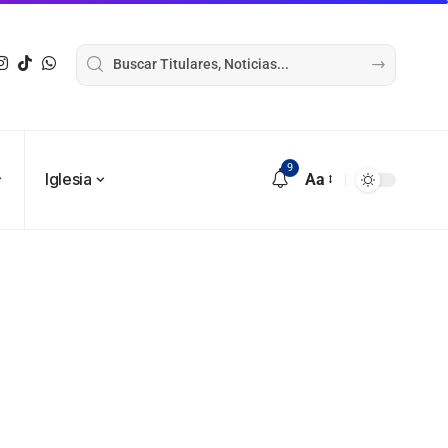
9
Iglesia
Aa