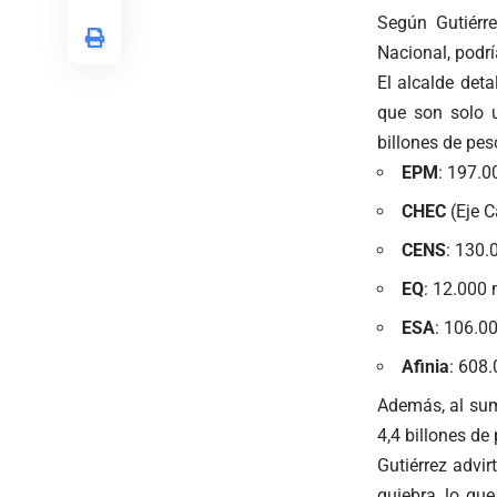
Según Gutiérre
Nacional, podrí
El alcalde det
que son solo 
billones de pes
EPM
: 197.0
CHEC
(Eje C
CENS
: 130.
EQ
: 12.000 
ESA
: 106.0
Afinia
: 608.
Además, al suma
4,4 billones de
Gutiérrez advi
quiebra, lo que