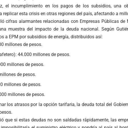
z, el incumplimiento en los pagos de los subsidios, una ob
a replicar esta crisis en otras regiones del país, afectando a mi
alló cifras alarmantes relacionadas con Empresas Públicas de M
una muestra del impacto de la deuda nacional. Según Gutiér
os a EPM por subsidios de energía, distribuidos así:
00 millones de pesos.
afetero): 44.000 millones de pesos.
000 millones de pesos.
millones de pesos.
00 millones de pesos.
000 millones de pesos.
r los atrasos por la opción tarifaria, la deuda total del Gobi
 pesos.
rtió que si estas deudas no son saldadas rápidamente, las empr
 imposibilitaría el suministro eléctrico y pondría al país al b