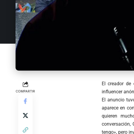
El creador de
influencer anó
COMPARTIR
El anuncio tuv
aparece en com
quieren much
conversación, 
tengo», pero in