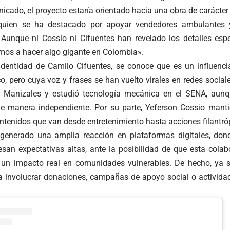
cado, el proyecto estaría orientado hacia una obra de carácter s
 quien se ha destacado por apoyar vendedores ambulantes 
. Aunque ni Cossio ni Cifuentes han revelado los detalles espe
mos a hacer algo gigante en Colombia».
identidad de Camilo Cifuentes, se conoce que es un influenc
co, pero cuya voz y frases se han vuelto virales en redes socia
n Manizales y estudió tecnología mecánica en el SENA, aunq
e manera independiente. Por su parte, Yeferson Cossio manti
ontenidos que van desde entretenimiento hasta acciones filantró
 generado una amplia reacción en plataformas digitales, do
esan expectativas altas, ante la posibilidad de que esta colab
a un impacto real en comunidades vulnerables. De hecho, ya s
da involucrar donaciones, campañas de apoyo social o activida