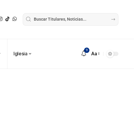
9
Iglesia
Aa