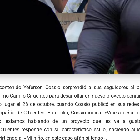
 contenido Yeferson Cossio sorprendió a sus seguidores al 
nimo Camilo Cifuentes para desarrollar un nuevo proyecto conju
o lugar el 28 de octubre, cuando Cossio publicó en sus redes
pañía de Cifuentes. En el clip, Cossio indica: «Vine a cenar
o, estamos hablando de un proyecto que les va a gusta
Cifuentes responde con su característico estilo, haciendo al
virtiéndola: «Mi niño, en este caso afán sí tengo».