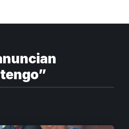
 anuncian
í tengo”