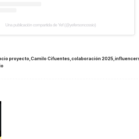
Una publicación compartida de Yef (@yefersoncossio)
cio proyecto
Camilo Cifuentes
colaboración 2025
influencer
io