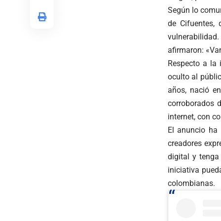
Según lo comuni
de Cifuentes,
vulnerabilidad
afirmaron: «Va
Respecto a la 
oculto al públi
años, nació e
corroborados d
internet, con c
El anuncio ha
creadores expr
digital y teng
iniciativa pue
colombianas.