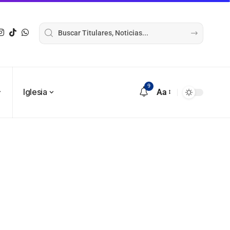
9
Iglesia
Aa