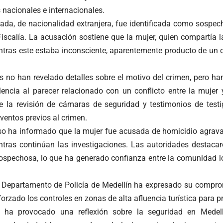
s nacionales e internacionales.
tada, de nacionalidad extranjera, fue identificada como sospec
 Fiscalía. La acusación sostiene que la mujer, quien compartía la
ntras este estaba inconsciente, aparentemente producto de un
s no han revelado detalles sobre el motivo del crimen, pero ha
encia al parecer relacionado con un conflicto entre la mujer y
e la revisión de cámaras de seguridad y testimonios de test
eventos previos al crimen.
caso ha informado que la mujer fue acusada de homicidio agrava
ntras continúan las investigaciones. Las autoridades destacar
ospechosa, lo que ha generado confianza entre la comunidad loc
el Departamento de Policía de Medellín ha expresado su compro
eforzado los controles en zonas de alta afluencia turística para p
o ha provocado una reflexión sobre la seguridad en Medell