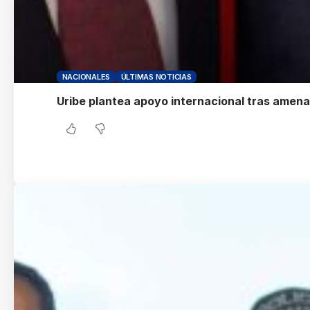
NACIONALES
ÚLTIMAS NOTICIAS
Uribe plantea apoyo internacional tras amena