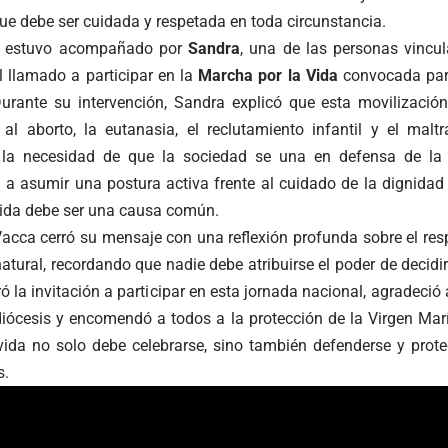
ue debe ser cuidada y respetada en toda circunstancia.
o estuvo acompañado por
Sandra
, una de las personas vincu
l llamado a participar en la
Marcha por la Vida
convocada par
 Durante su intervención, Sandra explicó que esta movilizaci
 al aborto, la eutanasia, el reclutamiento infantil y el malt
n la necesidad de que la sociedad se una en defensa de la
ra a asumir una postura activa frente al cuidado de la dignida
vida debe ser una causa común.
acca cerró su mensaje con una reflexión profunda sobre el resp
natural, recordando que nadie debe atribuirse el poder de decidi
ró la invitación a participar en esta jornada nacional, agradeci
diócesis y encomendó a todos a la protección de la Virgen M
 vida no solo debe celebrarse, sino también defenderse y pr
s.