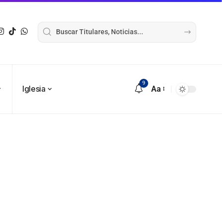
9
Iglesia
Aa