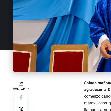
Saludo mañaner
agradecer a D
COMPARTIR
comenzó dando g
maravillosos q
llamado a no p