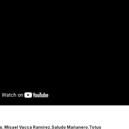
. Misael Vacca Ramírez
Saludo Mañanero
Totus