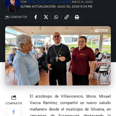
POR
MONS. MISAEL VACCA RAMÍREZ
MAYO 9, 2026
ÚLTIMA ACTUALIZACIÓN: JULIO 20, 2026 9:34 PM
COMPARTIR
El arzobispo de Villavicencio, Mons. Misael
Vacca Ramírez, compartió un nuevo saludo
COMPARTIR
mañanero desde el municipio de Silvania, en
cercanías de Fusagasugá, destacando la