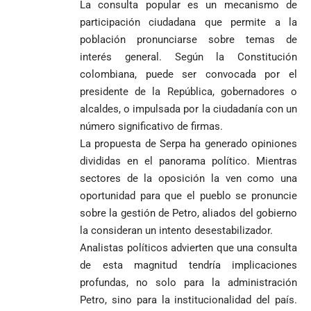
Curazao en su
desagravio
La consulta popular es un mecanismo de
arremete
al FBI, DEA y
debut
participación ciudadana que permite a la
contra Petro y
Congreso
mundialista
población pronunciarse sobre temas de
lo
contra la ‘paz
responsabiliza
total’ por
interés general. Según la Constitución
por la crisis de
presuntos
colombiana, puede ser convocada por el
la salud en
beneficios a
presidente de la República, gobernadores o
Colombia
criminales
alcaldes, o impulsada por la ciudadanía con un
1
número significativo de firmas.
La propuesta de Serpa ha generado opiniones
divididas en el panorama político. Mientras
sectores de la oposición la ven como una
oportunidad para que el pueblo se pronuncie
sobre la gestión de Petro, aliados del gobierno
la consideran un intento desestabilizador.
Analistas políticos advierten que una consulta
de esta magnitud tendría implicaciones
profundas, no solo para la administración
Petro, sino para la institucionalidad del país.