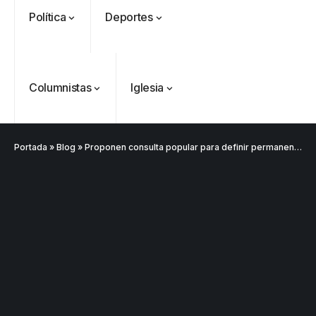
Política
Deportes
Columnistas
Iglesia
Portada
»
Blog
»
Proponen consulta popular para definir permanencia de Gustavo Petro tras crisis en su gabinete