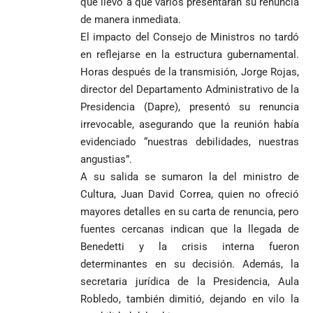
que llevó a que varios presentaran su renuncia
MOTORES, LA
El papa León XIV
reconoce el
durante
Cabral de
CABAL!
de manera inmediata.
nombra al padre
preconteo,
marcha del 1
Cabo Verde
El impacto del Consejo de Ministros no tardó
Diego Luis Rendón
pero pide
de mayo
ante Argentina
Urrea como nuevo
impugnar
es elegido el
en reflejarse en la estructura gubernamental.
obispo de Jericó
33.000 mesas
mejor del
Horas después de la transmisión, Jorge Rojas,
y vigilar el
Mundial 2026
director del Departamento Administrativo de la
Más de 700
escrutinio
Presidencia (Dapre), presentó su renuncia
estudiantes
Pantalla & Dial.
indígenas,
irrevocable, asegurando que la reunión había
Acoso sexual en
afrodescendientes
medios: Nueva
Fico Gutiérrez
evidenciado “nuestras debilidades, nuestras
y mestizos
vocera
demanda
angustias”.
campesinos
Más de 700
presidencial
nombramiento
A su salida se sumaron la del ministro de
inician nueva
estudiantes
presuntamente lo
de Quintero en
Costa de
jornada académica
indígenas,
Cultura, Juan David Correa, quien no ofreció
encubría
Gustavo Petro
Supersalud y
Marfil
en Medellín
afrodescendientes
afirma que “no
pide
mayores detalles en su carta de renuncia, pero
sorprende a
y mestizos
se puede
suspensión
Ecuador en el
fuentes cercanas indican que la llegada de
campesinos
proclamar
inmediata del
último suspiro
Benedetti y la crisis interna fueron
inician nueva
presidente” y
cargo
y acaba con su
jornada académica
determinantes en su decisión. Además, la
pide esperar
invicto de 19
en Medellín
los
secretaria jurídica de la Presidencia, Aula
partidos
La paz de
escrutinios
Robledo, también dimitió, dejando en vilo la
Diócesis de
Medellín: un
oficiales