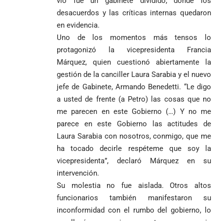
vio fue un gabinete dividido, donde los
Antioquia
VER
VER
VER MÁS
Política
Deportes
desacuerdos y las críticas internas quedaron
MÁS
MÁS
Caninos de la
en evidencia.
Policía
Uno de los momentos más tensos lo
frustran envío
de 20 kilos de
protagonizó la vicepresidenta Francia
Iglesia
VER
VER MÁS
cocaína
Columnistas
Márquez, quien cuestionó abiertamente la
MÁS
Gustavo Petro
ocultos en
Luis Díaz
Tarso revive el
gestión de la canciller Laura Sarabia y el nuevo
pide sacar a
encomienda
desata
legado del beato
jefe de Gabinete, Armando Benedetti. “Le digo
Angie
hacia Medellín
polémica y
Jesús Aníbal
Rodríguez tras
divide las
a usted de frente (a Petro) las cosas que no
Gómez a 90 años
1
sus denuncias
redes por su
de su martirio
me parecen en este Gobierno (…) Y no me
de corrupción
visita familiar
Tarso revive el
parece en este Gobierno las actitudes de
1
La espada que
y la llama
a Abelardo de
legado del beato
Petro usó para
Laura Sarabia con nosotros, conmigo, que me
“Gran
la Espriella
Jesús Aníbal
engañar
Manipuladora”
ha tocado decirle respéteme que soy la
Gómez a 90 años
de su martirio
Fico Gutiérrez
vicepresidenta”, declaró Márquez en su
denuncia
intervención.
1
El papa León XIV
presiones
Su molestia no fue aislada. Otros altos
nombra al padre
para asistir a
funcionarios también manifestaron su
Diego Luis Rendón
evento de
Urrea como nuevo
Petro en
El golazo de
inconformidad con el rumbo del gobierno, lo
¡PRENDE
obispo de Jericó
Iván Cepeda
Medellín
Sidny Lopes