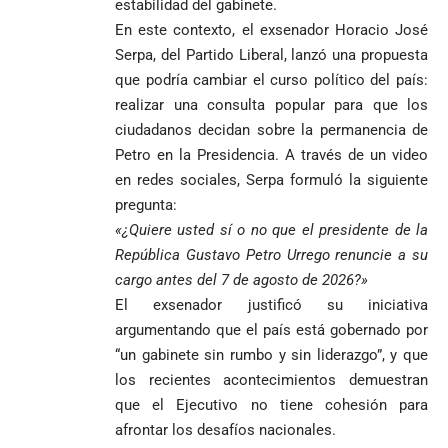
estabilidad del gabinete.
Sonsón-Rionegro
camino que no
rechaza fotos
En este contexto, el exsenador Horacio José
debería
tomadas en
abandonarse
Serpa, del Partido Liberal, lanzó una propuesta
Tribunal de
templo de Guarne y
que podría cambiar el curso político del país:
Antioquia
ordena acto de
Cardenal Rueda
niega pérdida
Japón rescata
realizar una consulta popular para que los
desagravio
pide desarmar el
de investidura
un empate
corazón para
ciudadanos decidan sobre la permanencia de
Abelardo de la
a concejales
agónico ante
construir juntos
Petro en la Presidencia. A través de un video
Espriella es
de Medellín
Países Bajos
una Colombia
en redes sociales, Serpa formuló la siguiente
elegido
Andrés
en un vibrante
LA POLICRISIS
reconciliada
presidente de
«Gury»
duelo
pregunta:
COMO HERENCIA
Colombia tras
Rodríguez y
mundialista
«¿Quiere usted sí o no que el presidente de la
una histórica y
Damián Pérez
Falleció el padre
República Gustavo Petro Urrego renuncie a su
reñida
Humberto de
cargo antes del 7 de agosto de 2026?»
segunda
Jesús Hincapié
vuelta
El exsenador justificó su iniciativa
Álzate, reconocido
argumentando que el país está gobernado por
sacerdote de la
Diócesis de
Diócesis de
Sonsón-Rionegro
“un gabinete sin rumbo y sin liderazgo”, y que
Alemania no
Girardota, Párroco
rechaza fotos
los recientes acontecimientos demuestran
Federico
tuvo piedad:
de Yolombo
tomadas en
que el Ejecutivo no tiene cohesión para
Gutiérrez
goleó 7-1 a un
templo de Guarne y
envía
afrontar los desafíos nacionales.
valiente
ordena acto de
Uribe
documentos