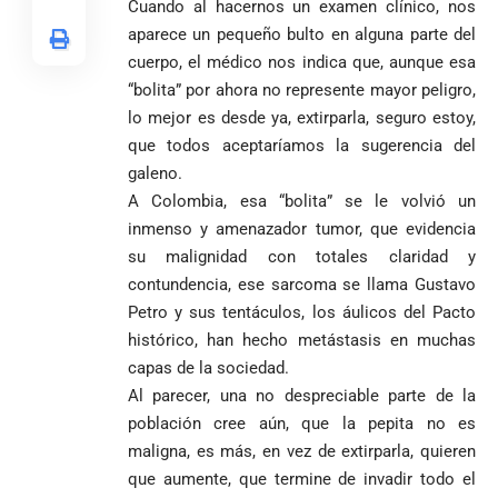
nombra al padre
para asistir a
Cuando al hacernos un examen clínico, nos
Diego Luis Rendón
evento de
aparece un pequeño bulto en alguna parte del
Urrea como nuevo
Petro en
El golazo de
¡PRENDE
cuerpo, el médico nos indica que, aunque esa
obispo de Jericó
Iván Cepeda
Medellín
Sidny Lopes
MOTORES, LA
“bolita” por ahora no represente mayor peligro,
El papa León XIV
reconoce el
durante
Cabral de
CABAL!
nombra al padre
preconteo,
marcha del 1
Cabo Verde
lo mejor es desde ya, extirparla, seguro estoy,
Diego Luis Rendón
pero pide
de mayo
ante Argentina
que todos aceptaríamos la sugerencia del
Urrea como nuevo
impugnar
es elegido el
galeno.
obispo de Jericó
33.000 mesas
mejor del
A Colombia, esa “bolita” se le volvió un
y vigilar el
Mundial 2026
Más de 700
escrutinio
inmenso y amenazador tumor, que evidencia
estudiantes
Pantalla & Dial.
su malignidad con totales claridad y
indígenas,
Acoso sexual en
contundencia, ese sarcoma se llama Gustavo
afrodescendientes
medios: Nueva
Fico Gutiérrez
Petro y sus tentáculos, los áulicos del Pacto
y mestizos
vocera
demanda
campesinos
Más de 700
histórico, han hecho metástasis en muchas
presidencial
nombramiento
inician nueva
estudiantes
presuntamente lo
de Quintero en
capas de la sociedad.
Costa de
jornada académica
indígenas,
encubría
Gustavo Petro
Supersalud y
Marfil
Al parecer, una no despreciable parte de la
en Medellín
afrodescendientes
afirma que “no
pide
sorprende a
población cree aún, que la pepita no es
y mestizos
se puede
suspensión
Ecuador en el
campesinos
maligna, es más, en vez de extirparla, quieren
proclamar
inmediata del
último suspiro
inician nueva
presidente” y
cargo
que aumente, que termine de invadir todo el
y acaba con su
jornada académica