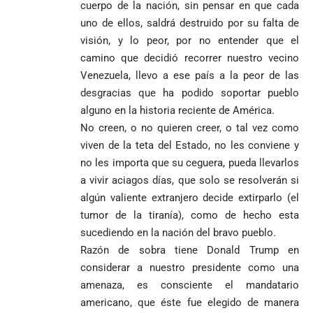
pide esperar
invicto de 19
cuerpo de la nación, sin pensar en que cada
en Medellín
los
partidos
uno de ellos, saldrá destruido por su falta de
La paz de
escrutinios
Diócesis de
visión, y lo peor, por no entender que el
Medellín: un
oficiales
Sonsón-Rionegro
camino que no
camino que decidió recorrer nuestro vecino
rechaza fotos
debería
Venezuela, llevo a ese país a la peor de las
tomadas en
abandonarse
Tribunal de
desgracias que ha podido soportar pueblo
templo de Guarne y
Antioquia
ordena acto de
Cardenal Rueda
alguno en la historia reciente de América.
niega pérdida
Japón rescata
desagravio
pide desarmar el
No creen, o no quieren creer, o tal vez como
de investidura
un empate
corazón para
viven de la teta del Estado, no les conviene y
Abelardo de la
a concejales
agónico ante
construir juntos
Espriella es
de Medellín
Países Bajos
no les importa que su ceguera, pueda llevarlos
una Colombia
elegido
Andrés
en un vibrante
LA POLICRISIS
reconciliada
a vivir aciagos días, que solo se resolverán si
presidente de
«Gury»
duelo
COMO HERENCIA
algún valiente extranjero decide extirparlo (el
Colombia tras
Rodríguez y
mundialista
tumor de la tiranía), como de hecho esta
una histórica y
Damián Pérez
Falleció el padre
reñida
sucediendo en la nación del bravo pueblo.
Humberto de
segunda
Razón de sobra tiene Donald Trump en
Jesús Hincapié
vuelta
Álzate, reconocido
considerar a nuestro presidente como una
sacerdote de la
Diócesis de
amenaza, es consciente el mandatario
Diócesis de
Sonsón-Rionegro
americano, que éste fue elegido de manera
Alemania no
Girardota, Párroco
rechaza fotos