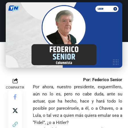
Antioquia
VER
VER
VER MÁS
Política
Deportes
MÁS
MÁS
Caninos de la
Policía
frustran envío
de 20 kilos de
Iglesia
VER
VER MÁS
cocaína
Columnistas
MÁS
Gustavo Petro
ocultos en
Luis Díaz
Tarso revive el
pide sacar a
encomienda
desata
legado del beato
Angie
hacia Medellín
polémica y
Jesús Aníbal
Rodríguez tras
divide las
Gómez a 90 años
1
Por: Federico Senior
sus denuncias
redes por su
de su martirio
Por ahora, nuestro presidente, exguerrillero,
de corrupción
visita familiar
COMPARTIR
Tarso revive el
1
La espada que
y la llama
a Abelardo de
aún no lo es, pero no cabe duda, ante su
legado del beato
Petro usó para
“Gran
la Espriella
Jesús Aníbal
actuar, que ha hecho, hace y hará todo lo
engañar
Manipuladora”
Gómez a 90 años
posible por parecérsele, a él, o a Chaves, o a
de su martirio
Fico Gutiérrez
Lula, o tal vez a quien más quiera emular sea a
denuncia
1
“Fidel”, ¿o a Hitler?
El papa León XIV
presiones