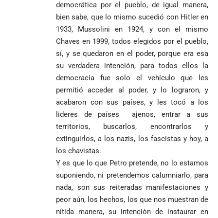
Federico
democrática por el pueblo, de igual manera,
tuvo piedad:
de Yolombo
tomadas en
Gutiérrez
goleó 7-1 a un
templo de Guarne y
bien sabe, que lo mismo sucedió con Hitler en
envía
valiente
ordena acto de
1933, Mussolini en 1924, y con el mismo
Uribe
documentos
Curazao en su
desagravio
Chaves en 1999, todos elegidos por el pueblo,
arremete
al FBI, DEA y
debut
contra Petro y
Congreso
sí, y se quedaron en el poder, porque era esa
mundialista
lo
contra la ‘paz
su verdadera intención, para todos ellos la
responsabiliza
total’ por
democracia fue solo el vehículo que les
por la crisis de
presuntos
permitió acceder al poder, y lo lograron, y
la salud en
beneficios a
Colombia
criminales
acabaron con sus países, y les tocó a los
lideres de países ajenos, entrar a sus
1
territorios, buscarlos, encontrarlos y
extinguirlos, a los nazis, los fascistas y hoy, a
los chavistas.
Y es que lo que Petro pretende, no lo estamos
suponiendo, ni pretendemos calumniarlo, para
nada, son sus reiteradas manifestaciones y
peor aún, los hechos, los que nos muestran de
nítida manera, su intención de instaurar en