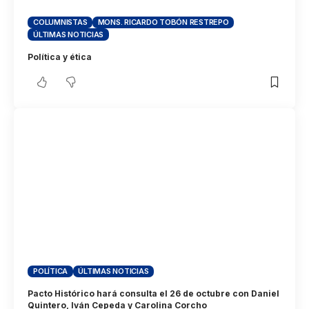
COLUMNISTAS
MONS. RICARDO TOBÓN RESTREPO
ÚLTIMAS NOTICIAS
Política y ética
POLÍTICA
ÚLTIMAS NOTICIAS
Pacto Histórico hará consulta el 26 de octubre con Daniel
Quintero, Iván Cepeda y Carolina Corcho