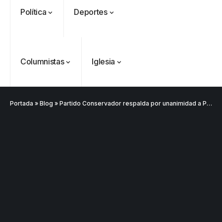
Política
Deportes
Columnistas
Iglesia
Portada
»
Blog
»
Partido Conservador respalda por unanimidad a Paloma Valencia para las elecciones presidenciales de 2026
VER
Medellín
MÁS