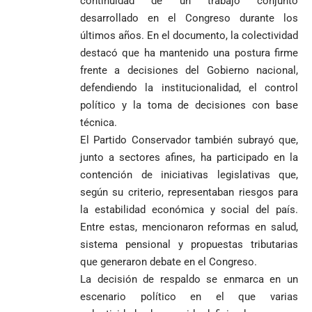
continuidad de un trabajo conjunto
Federico
tuvo piedad:
de Yolombo
tomadas en
desarrollado en el Congreso durante los
Gutiérrez
goleó 7-1 a un
templo de Guarne y
envía
últimos años. En el documento, la colectividad
valiente
ordena acto de
Uribe
documentos
Curazao en su
desagravio
destacó que ha mantenido una postura firme
arremete
al FBI, DEA y
debut
frente a decisiones del Gobierno nacional,
contra Petro y
Congreso
mundialista
defendiendo la institucionalidad, el control
lo
contra la ‘paz
responsabiliza
total’ por
político y la toma de decisiones con base
por la crisis de
presuntos
técnica.
la salud en
beneficios a
El Partido Conservador también subrayó que,
Colombia
criminales
junto a sectores afines, ha participado en la
1
contención de iniciativas legislativas que,
según su criterio, representaban riesgos para
la estabilidad económica y social del país.
Entre estas, mencionaron reformas en salud,
sistema pensional y propuestas tributarias
que generaron debate en el Congreso.
La decisión de respaldo se enmarca en un
escenario político en el que varias