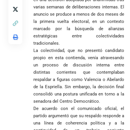
pide esperar
invicto de 19
en Medellín
varias semanas de deliberaciones internas. El
los
partidos
La paz de
escrutinios
anuncio se produce a menos de dos meses de
Diócesis de
Medellín: un
oficiales
la primera vuelta electoral, en un contexto
Sonsón-Rionegro
camino que no
marcado por la búsqueda de alianzas
rechaza fotos
debería
tomadas en
abandonarse
estratégicas entre colectividades
Tribunal de
templo de Guarne y
tradicionales.
Antioquia
ordena acto de
Cardenal Rueda
niega pérdida
Japón rescata
La colectividad, que no presentó candidato
desagravio
pide desarmar el
de investidura
un empate
propio en esta contienda, venía atravesando
corazón para
Abelardo de la
a concejales
agónico ante
construir juntos
un proceso de discusión interna entre
Espriella es
de Medellín
Países Bajos
una Colombia
distintas corrientes que contemplaban
elegido
Andrés
en un vibrante
LA POLICRISIS
reconciliada
presidente de
«Gury»
duelo
respaldar a figuras como Valencia o Abelardo
COMO HERENCIA
Colombia tras
Rodríguez y
mundialista
de la Espriella. Sin embargo, la decisión final
una histórica y
Damián Pérez
Falleció el padre
consolidó una postura unificada en torno a la
reñida
Humberto de
senadora del Centro Democrático.
segunda
Jesús Hincapié
vuelta
De acuerdo con el comunicado oficial, el
Álzate, reconocido
partido argumentó que su respaldo responde a
sacerdote de la
Diócesis de
Diócesis de
Sonsón-Rionegro
una línea de coherencia política y a la
Alemania no
Girardota, Párroco
rechaza fotos