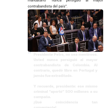
mandatario “nunca persiguió al mayor
contrabandista del país”.
Presidente Petro, no sea mentiroso.
Usted nunca persiguió al mayor
contrabandista de Colombia. Al
contrario, quedó libre en Portugal y
jamás fue extraditado.
Y recuerde, presidente: ese mismo
criminal “aportó” 500 millones a su
campaña.
¡Qué coincidencia tan
conveniente!…