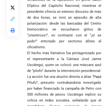
COMO HERENCIA
Colombia tras
Rodríguez y
mundialista
Elíptico del Capitolio Nacional, mientras el
una histórica y
Damián Pérez
Falleció el padre
presidente ofrecía un extenso discurso de más
reñida
Humberto de
segunda
de dos horas, se vivió un episodio de alta
Jesús Hincapié
vuelta
polarización: desde las bancadas del Centro
Álzate, reconocido
sacerdote de la
Diócesis de
Democrático se escucharon gritos de
Diócesis de
Sonsón-Rionegro
“¡mentiroso!”, en contraste con el “¡sí se
Alemania no
Girardota, Párroco
rechaza fotos
pudo!” entonado por sectores afines al
Federico
tuvo piedad:
de Yolombo
tomadas en
oficialismo.
Gutiérrez
goleó 7-1 a un
templo de Guarne y
envía
valiente
ordena acto de
El hecho más llamativo fue protagonizado por
Uribe
documentos
Curazao en su
desagravio
el representante a la Cámara José Jaime
arremete
al FBI, DEA y
debut
Uscátegui, quien se colocó una máscara azul
contra Petro y
Congreso
mundialista
de “pitufo” durante la intervención presidencial.
lo
contra la ‘paz
responsabiliza
total’ por
La acción fue una alusión directa a alias “Papá
por la crisis de
presuntos
Pitufo”, presunto contrabandista investigado
la salud en
beneficios a
por haber financiado la campaña de Petro con
Colombia
criminales
500 millones de pesos. Uscátegui replicó su
1
crítica en redes sociales, señalando que el