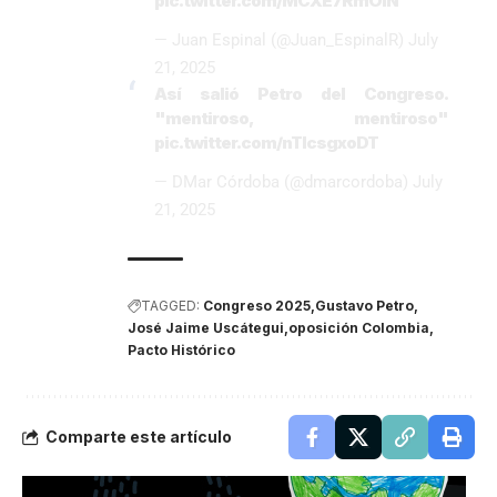
pic.twitter.com/MCXE7RmOlN
— Juan Espinal (@Juan_EspinalR)
July
21, 2025
Así salió Petro del Congreso.
"mentiroso, mentiroso"
pic.twitter.com/nTIcsgxoDT
— DMar Córdoba (@dmarcordoba)
July
21, 2025
TAGGED:
Congreso 2025
Gustavo Petro
José Jaime Uscátegui
oposición Colombia
Pacto Histórico
Comparte este artículo