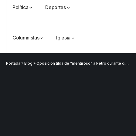
Política
Deportes
Columnistas
Iglesia
VER
Medellín
MÁS
Portada
»
Blog
»
Oposición tilda de “mentiroso” a Petro durante discurso de instalación del nuevo periodo legislativo
Antioquia
VER
VER
VER MÁS
Política
Deportes
MÁS
MÁS
Caninos de la
Policía
frustran envío
de 20 kilos de
Iglesia
VER
VER MÁS
cocaína
Columnistas
MÁS
Gustavo Petro
ocultos en
Luis Díaz
Tarso revive el
pide sacar a
encomienda
desata
legado del beato
Angie
hacia Medellín
polémica y
Jesús Aníbal
Rodríguez tras
divide las
Gómez a 90 años
1