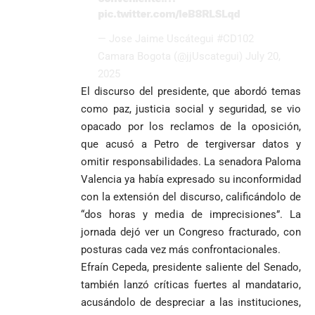
pic.twitter.com/IeB8RLSLqd
— Jose Jaime Uscátegui #CD102
Camara Bogota (@jjUscategui)
July 20,
2025
El discurso del presidente, que abordó temas
como paz, justicia social y seguridad, se vio
opacado por los reclamos de la oposición,
que acusó a Petro de tergiversar datos y
omitir responsabilidades. La senadora Paloma
Valencia ya había expresado su inconformidad
con la extensión del discurso, calificándolo de
“dos horas y media de imprecisiones”. La
jornada dejó ver un Congreso fracturado, con
posturas cada vez más confrontacionales.
Efraín Cepeda, presidente saliente del Senado,
también lanzó críticas fuertes al mandatario,
acusándolo de despreciar a las instituciones,