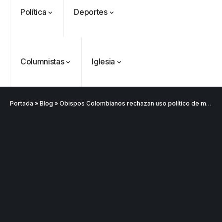
Política
Deportes
Columnistas
Iglesia
Portada
»
Blog
»
Obispos Colombianos rechazan uso político de mensajes de la Iglesia en plena campaña presidencial