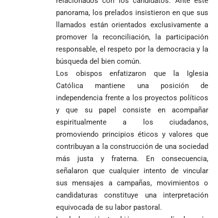
relacionados con los candidatos. Ante este
y mestizos
vocera
demanda
panorama, los prelados insistieron en que sus
campesinos
Más de 700
presidencial
nombramiento
llamados están orientados exclusivamente a
inician nueva
estudiantes
presuntamente lo
de Quintero en
Costa de
jornada académica
indígenas,
promover la reconciliación, la participación
encubría
Gustavo Petro
Supersalud y
Marfil
en Medellín
afrodescendientes
afirma que “no
pide
sorprende a
responsable, el respeto por la democracia y la
y mestizos
se puede
suspensión
Ecuador en el
búsqueda del bien común.
campesinos
proclamar
inmediata del
último suspiro
Los obispos enfatizaron que la Iglesia
inician nueva
presidente” y
cargo
y acaba con su
jornada académica
Católica mantiene una posición de
pide esperar
invicto de 19
en Medellín
los
partidos
independencia frente a los proyectos políticos
La paz de
escrutinios
y que su papel consiste en acompañar
Diócesis de
Medellín: un
oficiales
espiritualmente a los ciudadanos,
Sonsón-Rionegro
camino que no
rechaza fotos
debería
promoviendo principios éticos y valores que
tomadas en
abandonarse
contribuyan a la construcción de una sociedad
Tribunal de
templo de Guarne y
Antioquia
más justa y fraterna. En consecuencia,
ordena acto de
Cardenal Rueda
niega pérdida
Japón rescata
señalaron que cualquier intento de vincular
desagravio
pide desarmar el
de investidura
un empate
corazón para
sus mensajes a campañas, movimientos o
Abelardo de la
a concejales
agónico ante
construir juntos
candidaturas constituye una interpretación
Espriella es
de Medellín
Países Bajos
una Colombia
elegido
Andrés
equivocada de su labor pastoral.
en un vibrante
LA POLICRISIS
reconciliada
presidente de
«Gury»
duelo