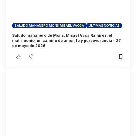
SALUDO MAÑANERO MONS MISAEL VACCA
ÚLTIMAS NOTICIAS
Saludo mañanero de Mons. Misael Vaca Ramírez: el
matrimonio, un camino de amor, fe y perseverancia – 27
de mayo de 2026