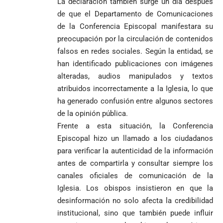
La declaración también surge un día después
COMO HERENCIA
Colombia tras
Rodríguez y
mundialista
de que el Departamento de Comunicaciones
una histórica y
Damián Pérez
Falleció el padre
de la Conferencia Episcopal manifestara su
reñida
Humberto de
segunda
preocupación por la circulación de contenidos
Jesús Hincapié
vuelta
falsos en redes sociales. Según la entidad, se
Álzate, reconocido
sacerdote de la
Diócesis de
han identificado publicaciones con imágenes
Diócesis de
Sonsón-Rionegro
alteradas, audios manipulados y textos
Alemania no
Girardota, Párroco
rechaza fotos
atribuidos incorrectamente a la Iglesia, lo que
Federico
tuvo piedad:
de Yolombo
tomadas en
Gutiérrez
ha generado confusión entre algunos sectores
goleó 7-1 a un
templo de Guarne y
envía
valiente
ordena acto de
de la opinión pública.
Uribe
documentos
Curazao en su
desagravio
Frente a esta situación, la Conferencia
arremete
al FBI, DEA y
debut
Episcopal hizo un llamado a los ciudadanos
contra Petro y
Congreso
mundialista
lo
contra la ‘paz
para verificar la autenticidad de la información
responsabiliza
total’ por
antes de compartirla y consultar siempre los
por la crisis de
presuntos
canales oficiales de comunicación de la
la salud en
beneficios a
Iglesia. Los obispos insistieron en que la
Colombia
criminales
desinformación no solo afecta la credibilidad
1
institucional, sino que también puede influir