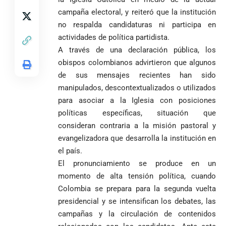
1
sus denuncias
redes por su
de su martirio
campaña electoral, y reiteró que la institución
de corrupción
visita familiar
Tarso revive el
1
La espada que
no respalda candidaturas ni participa en
y la llama
a Abelardo de
legado del beato
Petro usó para
“Gran
la Espriella
actividades de política partidista.
Jesús Aníbal
engañar
Manipuladora”
Gómez a 90 años
A través de una declaración pública, los
de su martirio
Fico Gutiérrez
obispos colombianos advirtieron que algunos
denuncia
1
de sus mensajes recientes han sido
El papa León XIV
presiones
manipulados, descontextualizados o utilizados
nombra al padre
para asistir a
Diego Luis Rendón
para asociar a la Iglesia con posiciones
evento de
Urrea como nuevo
Petro en
El golazo de
políticas específicas, situación que
¡PRENDE
obispo de Jericó
Iván Cepeda
Medellín
Sidny Lopes
MOTORES, LA
consideran contraria a la misión pastoral y
El papa León XIV
reconoce el
durante
Cabral de
CABAL!
evangelizadora que desarrolla la institución en
nombra al padre
preconteo,
marcha del 1
Cabo Verde
Diego Luis Rendón
el país.
pero pide
de mayo
ante Argentina
Urrea como nuevo
impugnar
es elegido el
El pronunciamiento se produce en un
obispo de Jericó
33.000 mesas
mejor del
momento de alta tensión política, cuando
y vigilar el
Mundial 2026
Colombia se prepara para la segunda vuelta
Más de 700
escrutinio
presidencial y se intensifican los debates, las
estudiantes
Pantalla & Dial.
indígenas,
campañas y la circulación de contenidos
Acoso sexual en
afrodescendientes
medios: Nueva
Fico Gutiérrez