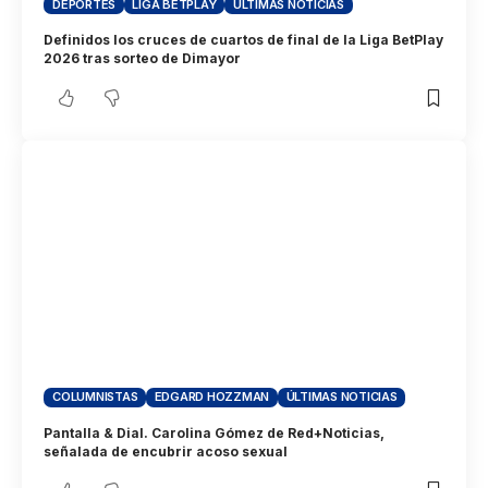
DEPORTES
LIGA BETPLAY
ÚLTIMAS NOTICIAS
Definidos los cruces de cuartos de final de la Liga BetPlay
2026 tras sorteo de Dimayor
COLUMNISTAS
EDGARD HOZZMAN
ÚLTIMAS NOTICIAS
Pantalla & Dial. Carolina Gómez de Red+Noticias,
señalada de encubrir acoso sexual