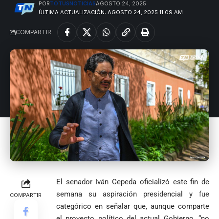
responsabiliza
total’ por
POR
TOTUSNOTICIAS
AGOSTO 24, 2025
por la crisis de
presuntos
ÚLTIMA ACTUALIZACIÓN: AGOSTO 24, 2025 11:09 AM
la salud en
beneficios a
Colombia
criminales
COMPARTIR
1
El senador Iván Cepeda oficializó este fin de
semana su aspiración presidencial y fue
COMPARTIR
categórico en señalar que, aunque comparte
el proyecto político del actual Gobierno, “no