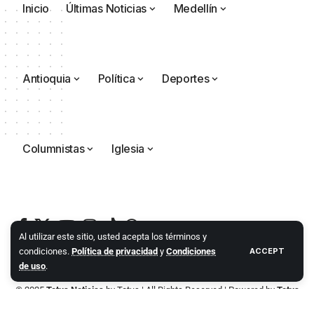
Inicio
Últimas Noticias
Medellín
Antioquia
Política
Deportes
Columnistas
Iglesia
Al utilizar este sitio, usted acepta los términos y
condiciones.
Política de privacidad
y
Condiciones
ACCEPT
de uso
.
© 2025
Totus Noticias
by
Totus
| All Rights Reserved | Powered by
Totus
Agencia