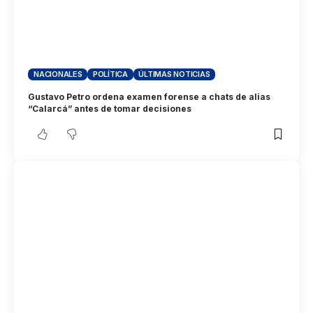
NACIONALES
POLÍTICA
ÚLTIMAS NOTICIAS
Gustavo Petro ordena examen forense a chats de alias
“Calarcá” antes de tomar decisiones