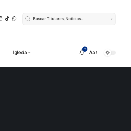
9
Iglesia
Aa