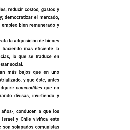
es; reducir costos, gastos y
 y; democratizar el mercado,
era empleo bien remunerado y
rata la adquisición de bienes
s, haciendo m
ás eficiente
la
cias, lo que se traduce en
tar social.
sean más bajos que en uno
trializado, y que éste, antes
adquirir
commodities
que no
ando divisas, invirtiendo y
 años-, conducen a que los
srael y Chile vivifica este
ue son solapados comunistas