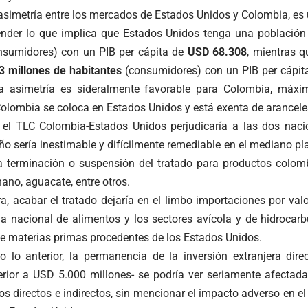
asimetría entre los mercados de Estados Unidos y Colombia, es
ender lo que implica que Estados Unidos tenga una poblaci
sumidores) con un PIB per cápita de
USD 68.308
, mientras 
3 millones de habitantes
(consumidores) con un PIB per cápi
la asimetría es sideralmente favorable para Colombia, máxi
Colombia se coloca en Estados Unidos y está exenta de arancele
 el TLC Colombia-Estados Unidos perjudicaría a las dos nac
o sería inestimable y difícilmente remediable en el mediano plaz
a terminación o suspensión del tratado para productos colo
nano, aguacate, entre otros.
a, acabar el tratado dejaría en el limbo importaciones por val
ia nacional de alimentos y los sectores avícola y de hidrocarb
de materias primas procedentes de los Estados Unidos.
 lo anterior, la permanencia de la inversión extranjera dir
rior a USD 5.000 millones- se podría ver seriamente afectad
os directos e indirectos, sin mencionar el impacto adverso en 