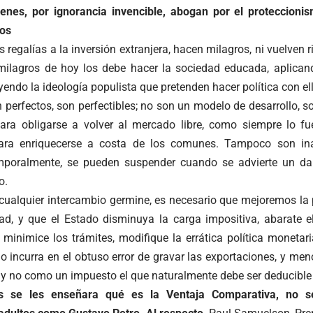
ienes, por ignorancia invencible, abogan por el proteccion
dos
as regalías a la inversión extranjera, hacen milagros, ni vuelven r
 milagros de hoy los debe hacer la sociedad educada, aplica
oyendo la ideología populista que pretenden hacer política con el
 perfectos, son perfectibles; no son un modelo de desarrollo, 
ara obligarse a volver al mercado libre, como siempre lo fu
 para enriquecerse a costa de los comunes. Tampoco son ina
emporalmente, se pueden suspender cuando se advierte un da
o.
 cualquier intercambio germine, es necesario que mejoremos la
dad, y que el Estado disminuya la carga impositiva, abarate el
, minimice los trámites, modifique la errática política monetari
o incurra en el obtuso error de gravar las exportaciones, y meno
y no como un impuesto el que naturalmente debe ser deducible 
s se les ense
ñara
qué es la Ventaja Comparativa, no se