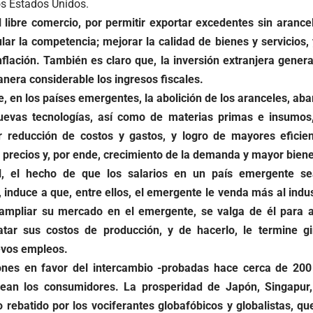
os Estados Unidos.
l libre comercio, por permitir exportar excedentes sin arancel
ular la competencia; mejorar la calidad de bienes y servicios,
inflación. También es claro que, la inversión extranjera gen
era considerable los ingresos fiscales.
, en los países emergentes, la abolición de los aranceles, aba
nuevas tecnologías, así como de materias primas e insumo
r reducción de costos y gastos, y logro de mayores eficien
precios y, por ende, crecimiento de la demanda y mayor bienes
al, el hecho de que los salarios en un país emergente 
, induce a que, entre ellos, el emergente le venda más al indus
 ampliar su mercado en el emergente, se valga de él para 
tar sus costos de producción, y de hacerlo, le termine gir
vos empleos.
ones en favor del intercambio -probadas hace cerca de 200
ean los consumidores. La prosperidad de Japón, Singapur, I
 rebatido por los vociferantes globafó
bicos y globalistas, q