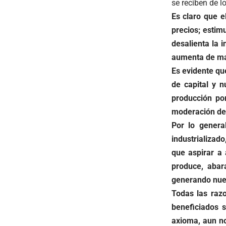
se reciben de l
Es claro que e
precios; estim
desalienta la 
aumenta de man
Es evidente que
de capital y 
producción po
moderación de 
Por lo gener
industrializado
que aspirar a
produce, abara
generando nue
Todas las raz
beneficiados s
axioma, aun no