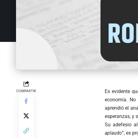
Es evidente q
COMPARTIR
economía. No 
aprendió el ana
esperanzas, y s
Su adefesio al
aplaudo
”, es p