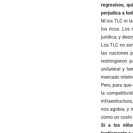
regresivos, qu
perjudica a to
NI los TLC ni l
los ricos. Los
jurídica, y des
Los TLC no son
las naciones p
restringieron
unilateral y t
mercado intern
Pero, para que
la competitivi
infraestructura
nos agobia, y n
como un costo 
Si a los niño