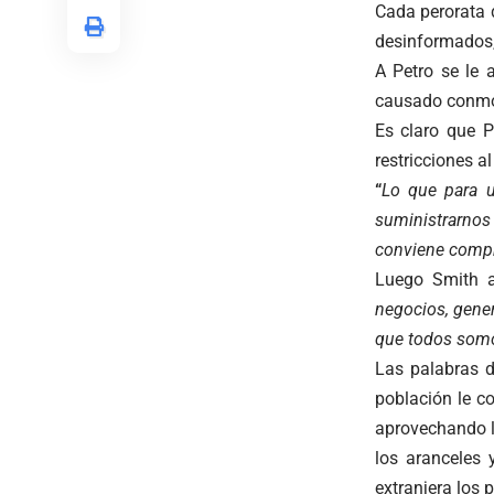
Cada perorata d
desinformados,
A Petro se le 
causado conmoci
Es claro que P
restricciones a
“
Lo que para u
suministrarnos
conviene compra
Luego Smith 
negocios, gene
que todos somo
Las palabras d
población le c
aprovechando la
los aranceles 
extranjera los p