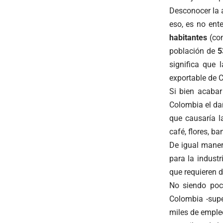
Desconocer la 
eso, es no ent
habitantes
(con
población de
5
significa que 
exportable de 
Si bien acabar
Colombia el dañ
que causaría l
café, flores, ba
De igual maner
para la industr
que requieren 
No siendo poco
Colombia -supe
miles de emple