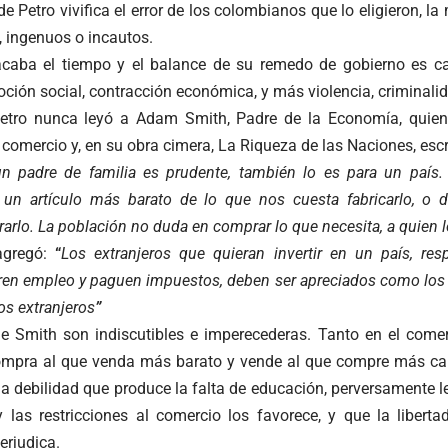
e Petro vivifica el error de los colombianos que lo eligieron, l
 ingenuos o incautos.
acaba el tiempo y el balance de su remedo de gobierno es ca
ón social, contracción económica, y más violencia, criminalida
etro nunca leyó a Adam Smith, Padre de la Economía, quien 
l comercio y, en su obra cimera, La Riqueza de las Naciones, escr
n padre de familia es prudente, también lo es para un país. 
 un artículo más barato de lo que nos cuesta fabricarlo, o
rlo. La población no duda en comprar lo que necesita, a quien 
agregó:
“
Los extranjeros que quieran invertir en un país, res
ren empleo y paguen impuestos, deben ser apreciados como los n
s extranjeros
”
e Smith son indiscutibles e imperecederas. Tanto en el comerci
ompra al que venda más barato y vende al que compre más caro.
 debilidad que produce la falta de educación, perversamente le
y las restricciones al comercio los favorece, y que la libert
erjudica.