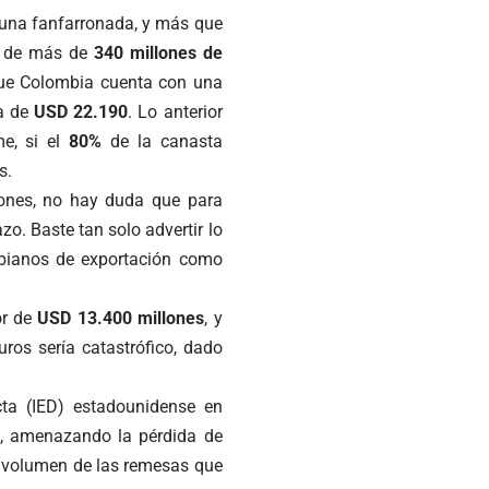
 una fanfarronada, y más que
ón de más de
340 millones de
que Colombia cuenta con una
ta de
USD 22.190
. Lo anterior
me, si el
80%
de la canasta
s.
iones, no hay duda que para
o. Baste tan solo advertir lo
mbianos de exportación como
or de
USD 13.400 millones
, y
uros sería catastrófico, dado
ecta (IED) estadounidense en
a, amenazando la pérdida de
el volumen de las remesas que