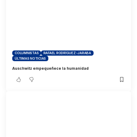
COLUMNISTAS
RAFAEL RODRÍGUEZ-JARABA
ÚLTIMAS NOTICIAS
Auschwitz empequeñece la humanidad