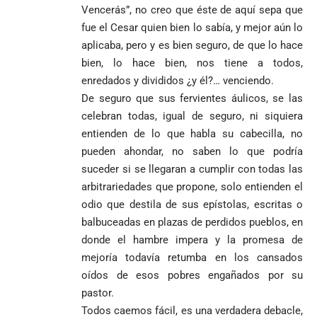
Petro usó para
“Gran
la Espriella
Jesús Aníbal
Vencerás”, no creo que éste de aquí sepa que
engañar
Manipuladora”
Gómez a 90 años
fue el Cesar quien bien lo sabía, y mejor aún lo
de su martirio
Fico Gutiérrez
aplicaba, pero y es bien seguro, de que lo hace
denuncia
1
bien, lo hace bien, nos tiene a todos,
El papa León XIV
presiones
nombra al padre
para asistir a
enredados y divididos ¿y él?… venciendo.
Diego Luis Rendón
evento de
De seguro que sus fervientes áulicos, se las
Urrea como nuevo
Petro en
El golazo de
¡PRENDE
celebran todas, igual de seguro, ni siquiera
obispo de Jericó
Iván Cepeda
Medellín
Sidny Lopes
MOTORES, LA
entienden de lo que habla su cabecilla, no
El papa León XIV
reconoce el
durante
Cabral de
CABAL!
nombra al padre
preconteo,
marcha del 1
pueden ahondar, no saben lo que podría
Cabo Verde
Diego Luis Rendón
pero pide
de mayo
ante Argentina
suceder si se llegaran a cumplir con todas las
Urrea como nuevo
impugnar
es elegido el
arbitrariedades que propone, solo entienden el
obispo de Jericó
33.000 mesas
mejor del
odio que destila de sus epístolas, escritas o
y vigilar el
Mundial 2026
Más de 700
escrutinio
balbuceadas en plazas de perdidos pueblos, en
estudiantes
Pantalla & Dial.
donde el hambre impera y la promesa de
indígenas,
Acoso sexual en
mejoría todavía retumba en los cansados
afrodescendientes
medios: Nueva
Fico Gutiérrez
oídos de esos pobres engañados por su
y mestizos
vocera
demanda
campesinos
Más de 700
pastor.
presidencial
nombramiento
inician nueva
estudiantes
presuntamente lo
Todos caemos fácil, es una verdadera debacle,
de Quintero en
Costa de