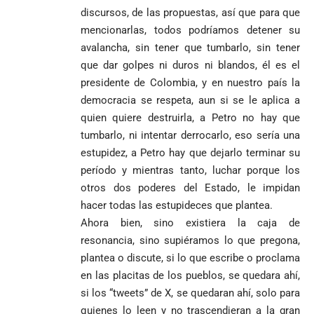
segunda
discursos, de las propuestas, así que para que
Jesús Hincapié
vuelta
Álzate, reconocido
mencionarlas, todos podríamos detener su
sacerdote de la
Diócesis de
avalancha, sin tener que tumbarlo, sin tener
Diócesis de
Sonsón-Rionegro
que dar golpes ni duros ni blandos, él es el
Alemania no
Girardota, Párroco
rechaza fotos
Federico
presidente de Colombia, y en nuestro país la
tuvo piedad:
de Yolombo
tomadas en
Gutiérrez
goleó 7-1 a un
templo de Guarne y
democracia se respeta, aun si se le aplica a
envía
valiente
ordena acto de
quien quiere destruirla, a Petro no hay que
Uribe
documentos
Curazao en su
desagravio
tumbarlo, ni intentar derrocarlo, eso sería una
arremete
al FBI, DEA y
debut
contra Petro y
Congreso
estupidez, a Petro hay que dejarlo terminar su
mundialista
lo
contra la ‘paz
período y mientras tanto, luchar porque los
responsabiliza
total’ por
otros dos poderes del Estado, le impidan
por la crisis de
presuntos
hacer todas las estupideces que plantea.
la salud en
beneficios a
Colombia
criminales
Ahora bien, sino existiera la caja de
resonancia, sino supiéramos lo que pregona,
1
plantea o discute, si lo que escribe o proclama
en las placitas de los pueblos, se quedara ahí,
si los “tweets” de X, se quedaran ahí, solo para
quienes lo leen y no trascendieran a la gran