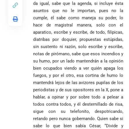
da igual, sabe que la agenda, si incluye ésta
asuntos que no le importan, pues no la
cumple, él sabe como maneja su poder, lo
hace de magistral manera, solo con el
VER
Medellín
MÁS
aparatico, escribe y escribe, de todo, filípicas,
diatribas por doquier, propuestas estúpidas,
sin sustento ni razón, solo escribe y escribe,
notas de pirómano, sabe que esos incendios y
Antioquia
VER
VER
VER MÁS
Política
Deportes
MÁS
MÁS
su humo, por un lado mantendrán a la opinión
Caninos de la
Policía
bien ocupados viendo a ver quién apaga los
frustran envío
fuegos, y por el otro, esa cortina de humo lo
de 20 kilos de
mantendrá lejos de las avizores pupilas de los
Iglesia
VER
VER MÁS
cocaína
Columnistas
MÁS
periodistas y de sus opositores en la X, pone a
Gustavo Petro
ocultos en
Luis Díaz
Tarso revive el
pide sacar a
encomienda
desata
hablar, a opinar y por sobre todo a pelear a
legado del beato
Angie
hacia Medellín
polémica y
Jesús Aníbal
todos contra todos, y él desternillado de risa,
Rodríguez tras
divide las
Gómez a 90 años
1
sigue con su telefonito, despotricando,
sus denuncias
redes por su
de su martirio
retando pero nunca gobernando. Quien sabe si
de corrupción
visita familiar
Tarso revive el
1
La espada que
y la llama
a Abelardo de
sabe lo que bien sabía César, “Divide y
legado del beato