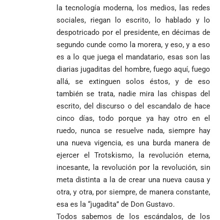
jornada académica
indígenas,
encubría
Gustavo Petro
Supersalud y
Marfil
la tecnología moderna, los medios, las redes
en Medellín
afrodescendientes
afirma que “no
pide
sorprende a
sociales, riegan lo escrito, lo hablado y lo
y mestizos
se puede
suspensión
Ecuador en el
campesinos
despotricado por el presidente, en décimas de
proclamar
inmediata del
último suspiro
inician nueva
segundo cunde como la morera, y eso, y a eso
presidente” y
cargo
y acaba con su
jornada académica
pide esperar
invicto de 19
es a lo que juega el mandatario, esas son las
en Medellín
los
partidos
diarias jugaditas del hombre, fuego aquí, fuego
La paz de
escrutinios
allá, se extinguen solos éstos, y de eso
Diócesis de
Medellín: un
oficiales
Sonsón-Rionegro
camino que no
también se trata, nadie mira las chispas del
rechaza fotos
debería
escrito, del discurso o del escandalo de hace
tomadas en
abandonarse
Tribunal de
cinco días, todo porque ya hay otro en el
templo de Guarne y
Antioquia
ruedo, nunca se resuelve nada, siempre hay
ordena acto de
Cardenal Rueda
niega pérdida
Japón rescata
desagravio
pide desarmar el
una nueva vigencia, es una burda manera de
de investidura
un empate
corazón para
ejercer el Trotskismo, la revolución eterna,
Abelardo de la
a concejales
agónico ante
construir juntos
Espriella es
de Medellín
Países Bajos
incesante, la revolución por la revolución, sin
una Colombia
elegido
Andrés
en un vibrante
meta distinta a la de crear una nueva causa y
LA POLICRISIS
reconciliada
presidente de
«Gury»
duelo
COMO HERENCIA
otra, y otra, por siempre, de manera constante,
Colombia tras
Rodríguez y
mundialista
esa es la “jugadita” de Don Gustavo.
una histórica y
Damián Pérez
Falleció el padre
reñida
Todos sabemos de los escándalos, de los
Humberto de