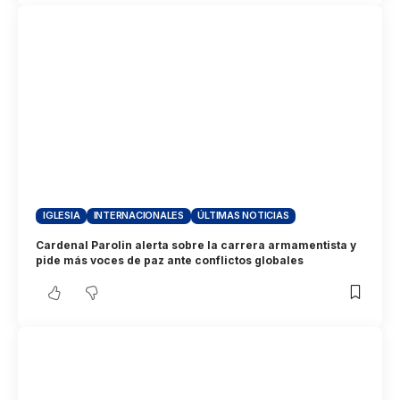
IGLESIA
INTERNACIONALES
ÚLTIMAS NOTICIAS
Cardenal Parolin alerta sobre la carrera armamentista y
pide más voces de paz ante conflictos globales