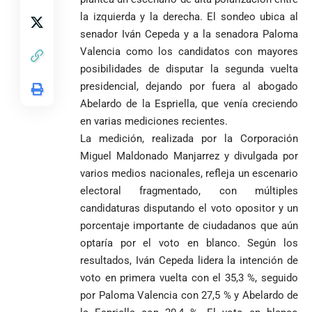
responsabiliza
total’ por
la izquierda y la derecha. El sondeo ubica al
por la crisis de
presuntos
senador Iván Cepeda y a la senadora Paloma
la salud en
beneficios a
Valencia como los candidatos con mayores
Colombia
criminales
posibilidades de disputar la segunda vuelta
1
presidencial, dejando por fuera al abogado
Abelardo de la Espriella, que venía creciendo
en varias mediciones recientes.
La medición, realizada por la Corporación
Miguel Maldonado Manjarrez y divulgada por
varios medios nacionales, refleja un escenario
electoral fragmentado, con múltiples
candidaturas disputando el voto opositor y un
porcentaje importante de ciudadanos que aún
optaría por el voto en blanco. Según los
resultados, Iván Cepeda lidera la intención de
voto en primera vuelta con el 35,3 %, seguido
por Paloma Valencia con 27,5 % y Abelardo de