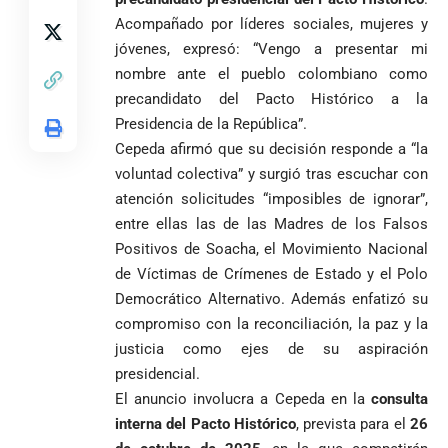
de Quintero en
Costa de
jornada académica
indígenas,
encubría
Gustavo Petro
Supersalud y
Marfil
Acompañado por líderes sociales, mujeres y
en Medellín
afrodescendientes
afirma que “no
pide
sorprende a
jóvenes, expresó: “Vengo a presentar mi
y mestizos
se puede
suspensión
Ecuador en el
nombre ante el pueblo colombiano como
campesinos
proclamar
inmediata del
último suspiro
inician nueva
precandidato del Pacto Histórico a la
presidente” y
cargo
y acaba con su
jornada académica
pide esperar
invicto de 19
Presidencia de la República”.
en Medellín
los
partidos
Cepeda afirmó que su decisión responde a “la
La paz de
escrutinios
voluntad colectiva” y surgió tras escuchar con
Diócesis de
Medellín: un
oficiales
Sonsón-Rionegro
camino que no
atención solicitudes “imposibles de ignorar”,
rechaza fotos
debería
entre ellas las de las Madres de los Falsos
tomadas en
abandonarse
Tribunal de
Positivos de Soacha, el Movimiento Nacional
templo de Guarne y
Antioquia
de Víctimas de Crímenes de Estado y el Polo
ordena acto de
Cardenal Rueda
niega pérdida
Japón rescata
desagravio
pide desarmar el
Democrático Alternativo. Además enfatizó su
de investidura
un empate
corazón para
compromiso con la reconciliación, la paz y la
Abelardo de la
a concejales
agónico ante
construir juntos
Espriella es
de Medellín
justicia como ejes de su aspiración
Países Bajos
una Colombia
elegido
Andrés
en un vibrante
presidencial.
LA POLICRISIS
reconciliada
presidente de
«Gury»
duelo
COMO HERENCIA
El anuncio involucra a Cepeda en la
consulta
Colombia tras
Rodríguez y
mundialista
interna del Pacto Histórico
, prevista para el
26
una histórica y
Damián Pérez
Falleció el padre
reñida