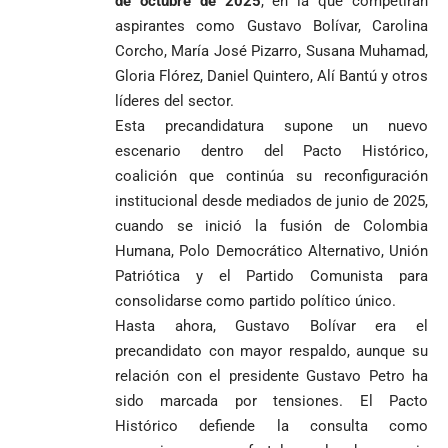
de octubre de 2025
, en la que competirán
Humberto de
segunda
aspirantes como Gustavo Bolívar, Carolina
Jesús Hincapié
vuelta
Álzate, reconocido
Corcho, María José Pizarro, Susana Muhamad,
sacerdote de la
Diócesis de
Gloria Flórez, Daniel Quintero, Alí Bantú y otros
Diócesis de
Sonsón-Rionegro
líderes del sector.
Alemania no
Girardota, Párroco
rechaza fotos
Federico
Esta precandidatura supone un nuevo
tuvo piedad:
de Yolombo
tomadas en
Gutiérrez
goleó 7-1 a un
templo de Guarne y
escenario dentro del Pacto Histórico,
envía
valiente
ordena acto de
coalición que continúa su reconfiguración
Uribe
documentos
Curazao en su
desagravio
institucional desde mediados de junio de 2025,
arremete
al FBI, DEA y
debut
contra Petro y
Congreso
cuando se inició la fusión de Colombia
mundialista
lo
contra la ‘paz
Humana, Polo Democrático Alternativo, Unión
responsabiliza
total’ por
Patriótica y el Partido Comunista para
por la crisis de
presuntos
consolidarse como partido político único.
la salud en
beneficios a
Colombia
criminales
Hasta ahora, Gustavo Bolívar era el
precandidato con mayor respaldo, aunque su
1
relación con el presidente Gustavo Petro ha
sido marcada por tensiones. El Pacto
Histórico defiende la consulta como