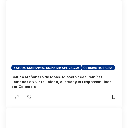
SALUDO MAÑANERO MONS MISAEL VACCA
ÚLTIMAS NOTICIAS
Saludo Mañanero de Mons. Misael Vacca Ramírez:
llamados a vivir la unidad, el amor y la responsabilidad
por Colombia