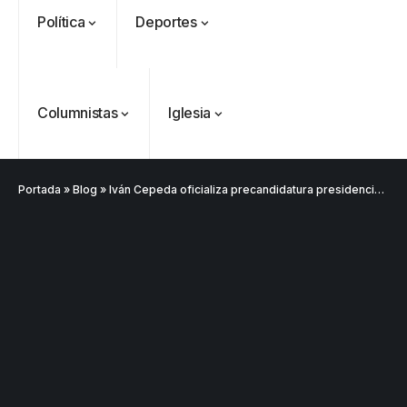
Política
Deportes
Columnistas
Iglesia
Portada
»
Blog
»
Iván Cepeda oficializa precandidatura presidencial por el Pacto Histórico para elecciones 2026