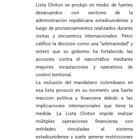
en Medellín
los
partidos
Lista Clinton se produjo en medio de fuertes
La paz de
escrutinios
desacuerdos con sectores de la
Diócesis de
Medellín: un
oficiales
administración republicana estadounidense y
Sonsón-Rionegro
camino que no
rechaza fotos
debería
luego de pronunciamientos realizados durante
tomadas en
abandonarse
visitas y encuentros internacionales. Petro
Tribunal de
templo de Guarne y
Antioquia
calificó la decisión como una “arbitrariedad” y
ordena acto de
Cardenal Rueda
niega pérdida
Japón rescata
reiteró que su gobierno ha fortalecido las
desagravio
pide desarmar el
de investidura
un empate
corazón para
acciones contra el narcotráfico mediante
Abelardo de la
a concejales
agónico ante
construir juntos
mayores incautaciones y operativos de
Espriella es
de Medellín
Países Bajos
una Colombia
elegido
Andrés
control territorial.
en un vibrante
LA POLICRISIS
reconciliada
presidente de
«Gury»
duelo
La inclusión del mandatario colombiano en
COMO HERENCIA
Colombia tras
Rodríguez y
mundialista
esa lista provocó en su momento una fuerte
una histórica y
Damián Pérez
Falleció el padre
reacción política y financiera debido a las
reñida
Humberto de
segunda
implicaciones internacionales que tiene la
Jesús Hincapié
vuelta
medida. La Lista Clinton impide realizar
Álzate, reconocido
sacerdote de la
Diócesis de
múltiples operaciones financieras con
Diócesis de
Sonsón-Rionegro
entidades vinculadas al sistema
Alemania no
Girardota, Párroco
rechaza fotos
estadounidense y suele generar restricciones
Federico
tuvo piedad: