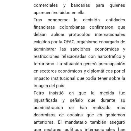
de Yolombo
tomadas en
Gutiérrez
comerciales y bancarias para quienes
goleó 7-1 a un
templo de Guarne y
envía
valiente
ordena acto de
aparecen incluidos en ella.
Uribe
documentos
Curazao en su
desagravio
Tras conocerse la decisión, entidades
arremete
al FBI, DEA y
debut
financieras colombianas confirmaron que
contra Petro y
Congreso
mundialista
lo
contra la ‘paz
debían aplicar protocolos internacionales
responsabiliza
total’ por
exigidos por la OFAC, organismo encargado de
por la crisis de
presuntos
administrar las sanciones económicas y
la salud en
beneficios a
restricciones relacionadas con narcotráfico y
Colombia
criminales
terrorismo. La situación generó preocupación
1
en sectores económicos y diplomáticos por el
impacto institucional que podía tener sobre la
imagen del país.
Petro insistió en que la medida fue
injustificada y señaló que durante su
administración se han realizado más
decomisos de cocaína que en gobiernos
anteriores. El mandatario también aseguró
que sectores políticos internacionales han