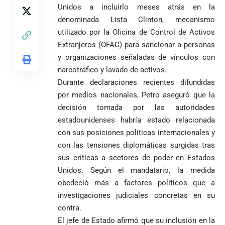
Diego Luis Rendón
Unidos a incluirlo meses atrás en la
evento de
Urrea como nuevo
Petro en
El golazo de
denominada Lista Clinton, mecanismo
¡PRENDE
obispo de Jericó
Iván Cepeda
Medellín
Sidny Lopes
MOTORES, LA
utilizado por la Oficina de Control de Activos
El papa León XIV
reconoce el
durante
Cabral de
CABAL!
Extranjeros (OFAC) para sancionar a personas
nombra al padre
preconteo,
marcha del 1
Cabo Verde
Diego Luis Rendón
y organizaciones señaladas de vínculos con
pero pide
de mayo
ante Argentina
Urrea como nuevo
impugnar
es elegido el
narcotráfico y lavado de activos.
obispo de Jericó
33.000 mesas
mejor del
Durante declaraciones recientes difundidas
y vigilar el
Mundial 2026
por medios nacionales, Petro aseguró que la
Más de 700
escrutinio
decisión tomada por las autoridades
estudiantes
Pantalla & Dial.
indígenas,
estadounidenses habría estado relacionada
Acoso sexual en
afrodescendientes
medios: Nueva
Fico Gutiérrez
con sus posiciones políticas internacionales y
y mestizos
vocera
demanda
con las tensiones diplomáticas surgidas tras
campesinos
Más de 700
presidencial
nombramiento
sus críticas a sectores de poder en Estados
inician nueva
estudiantes
presuntamente lo
de Quintero en
Costa de
jornada académica
indígenas,
Unidos. Según el mandatario, la medida
encubría
Gustavo Petro
Supersalud y
Marfil
en Medellín
afrodescendientes
afirma que “no
pide
sorprende a
obedeció más a factores políticos que a
y mestizos
se puede
suspensión
Ecuador en el
investigaciones judiciales concretas en su
campesinos
proclamar
inmediata del
último suspiro
contra.
inician nueva
presidente” y
cargo
y acaba con su
jornada académica
El jefe de Estado afirmó que su inclusión en la
pide esperar
invicto de 19