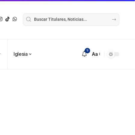
9
Iglesia
Aa