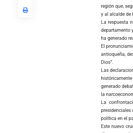
región que, seg
y al alcalde de 
La respuesta n
departamento y
ha generado rea
El pronunciami
antioqueña, des
Dios”.
Las declaracio
históricament
generado debat
la narcoeconomí
La confrontac
presidenciales 
política en el pa
Este nuevo cruc