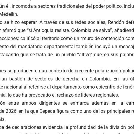
ún él, incomoda a sectores tradicionales del poder político, in
Medellín.
o se hizo esperar. A través de sus redes sociales, Rendón defe
 afirmó que “si Antioquia resiste, Colombia se salva”, añadien
cciones: calificó al territorio como un “muro de contención co
ento del mandatario departamental también incluyó un mensaj
tacando que se trata de un pueblo “altivo” que, en sus palabra
nes se producen en un contexto de creciente polarización polít
e un bastión de sectores de derecha en Colombia. En las 
e nacional al referirse al departamento como epicentro de fenó
a, lo que ha provocado el rechazo de líderes regionales.
ión entre ambos dirigentes se enmarca además en la cam
de 2026, en la que Cepeda figura como uno de los principales r
ís.
e de declaraciones evidencia la profundidad de la división pol