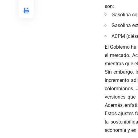
son:
Gasolina cor
Gasolina ext
ACPM (diése
El Gobierno ha
el mercado. Ac
mientras que el
Sin embargo, l
incremento adi
colombianos. J
versiones que
Además, enfati
Estos ajustes f
la sostenibili
economía y en e