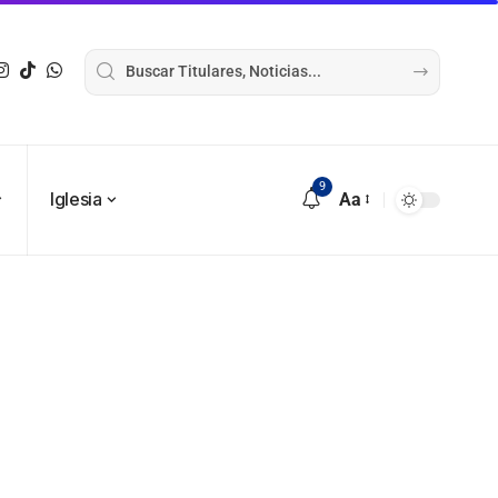
9
Iglesia
Aa