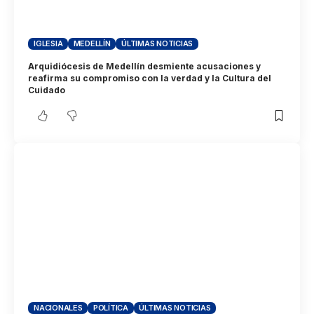
IGLESIA
MEDELLÍN
ÚLTIMAS NOTICIAS
Arquidiócesis de Medellín desmiente acusaciones y
reafirma su compromiso con la verdad y la Cultura del
Cuidado
NACIONALES
POLÍTICA
ÚLTIMAS NOTICIAS