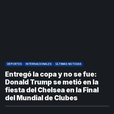
por la crisis de
presuntos
la salud en
beneficios a
Colombia
criminales
1
DEPORTES
INTERNACIONALES
ÚLTIMAS NOTICIAS
Entregó la copa y no se fue:
Donald Trump se metió en la
fiesta del Chelsea en la Final
del Mundial de Clubes