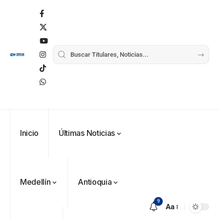
Alemania no
Girardota, Párroco
rechaza fotos
Federico
tuvo piedad:
de Yolombo
tomadas en
Gutiérrez
goleó 7-1 a un
templo de Guarne y
envía
valiente
ordena acto de
Uribe
documentos
Curazao en su
desagravio
arremete
al FBI, DEA y
debut
contra Petro y
Congreso
mundialista
lo
contra la ‘paz
responsabiliza
total’ por
por la crisis de
presuntos
la salud en
beneficios a
Colombia
criminales
1
Inicio
Últimas Noticias
Medellín
Antioquia
9
Aa