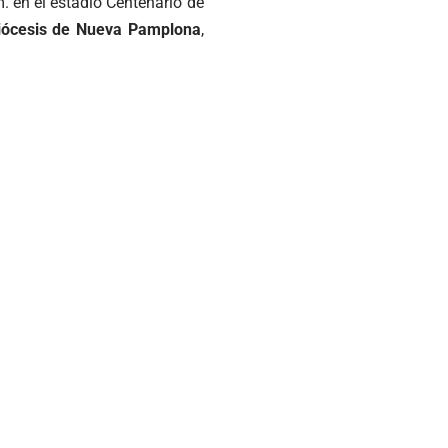
. en el estadio Centenario de
iócesis de Nueva Pamplona
,