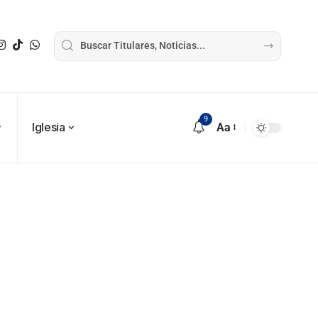
9
Iglesia
Aa