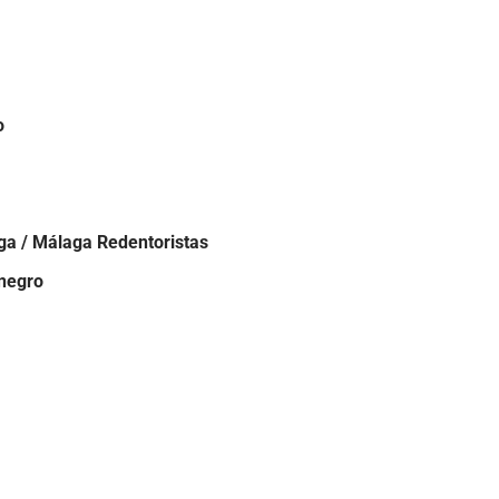
o
a / Málaga Redentoristas
negro