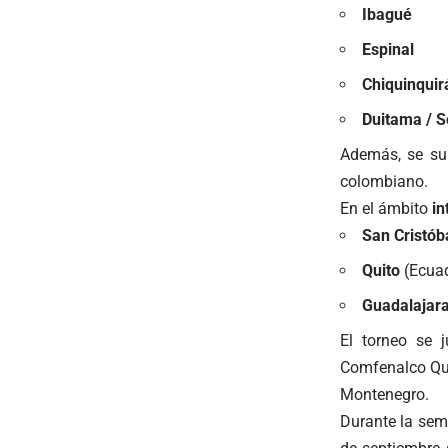
Ibagué
Espinal
Chiquinquir
Duitama / 
Además, se s
colombiano.
En el ámbito
in
San Cristób
Quito
(Ecua
Guadalajar
El torneo se 
Comfenalco Quin
Montenegro.
Durante la sem