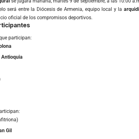
gural
se jugará mañana, martes 9 de septiembre, a las 10:00 a.m
elo será entre la Diócesis de Armenia, equipo local y la
arquid
cio oficial de los compromisos deportivos.
ticipantes
 que participan:
plona
 Antioquia
a
articipan:
fitriona)
an Gil