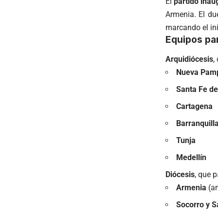
El
partido inau
Armenia. El du
marcando el ini
Equipos par
Arquidiócesis
,
Nueva Pam
Santa Fe de
Cartagena
Barranquill
Tunja
Medellín
Diócesis
, que p
Armenia
(an
Socorro y S