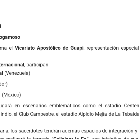
á
Sogamoso
uma el
Vicariato Apostólico de Guapi
, representación especial
ternacional
, participan:
al
(Venezuela)
dor)
a
(México)
jugará en escenarios emblemáticos como el estadio Centen
dío, el Club Campestre, el estadio Alpidio Mejía de La Tebaida
ana, los sacerdotes tendrán además espacios de integración y m