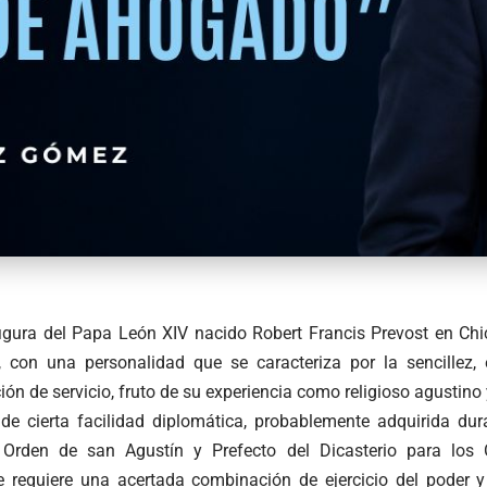
igura del Papa León XIV nacido Robert Francis Prevost en Ch
 con una personalidad que se caracteriza por la sencillez,
n de servicio, fruto de su experiencia como religioso agustino 
e cierta facilidad diplomática, probablemente adquirida dur
 Orden de san Agustín y Prefecto del Dicasterio para lo
se requiere una acertada combinación de ejercicio del poder y 