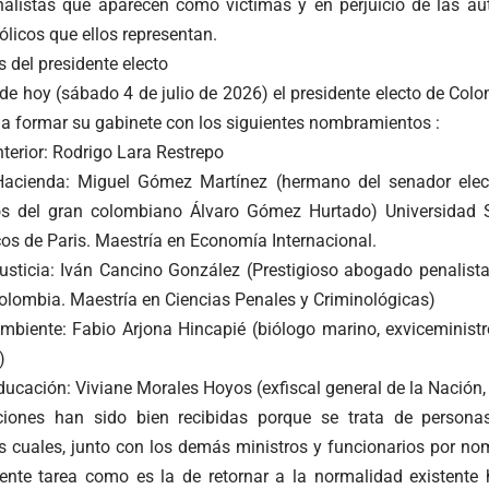
onalistas que aparecen como víctimas y en perjuicio de las au
ólicos que ellos representan.
del presidente electo
de hoy (sábado 4 de julio de 2026) el presidente electo de Colo
 formar su gabinete con los siguientes nombramientos :
Interior: Rodrigo Lara Restrepo
 Hacienda: Miguel Gómez Martínez (hermano del senador elec
s del gran colombiano Álvaro Gómez Hurtado) Universidad Se
cos de Paris. Maestría en Economía Internacional.
Justicia: Iván Cancino González (Prestigioso abogado penalista
olombia. Maestría en Ciencias Penales y Criminológicas)
Ambiente: Fabio Arjona Hincapié (biólogo marino, exviceministr
)
ducación: Viviane Morales Hoyos (exfiscal general de la Nación,
ciones han sido bien recibidas porque se trata de persona
s cuales, junto con los demás ministros y funcionarios por nomb
ente tarea como es la de retornar a la normalidad existente 