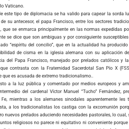
ilo Vaticano.
e este tipo de diplomacia se ha valido para capear la sorda l
e su antecesor, el papa Francisco, entre los sectores tradicio
ca, que se enmarca principalmente en las normas expedidas por 
te se dice que son ambiguas y por consiguiente susceptibles 
mado “espíritu del concilio”, que en la actualidad ha produci
ibilidad de cisma en la iglesia alemana con su aplicación d
ia del Papa Francisco, manejado por prelados católicos y la
a que contrasta con la Fraternidad Sacerdotal San Pío X (F
e que es acusada de extremo tradicionalismo..
isto a la luz pública y comentado por medios europeos y ame
intermedio del cardenal Víctor Manuel “Tucho” Fernández, pre
 Fe, mientras a los alemanes sinodales aparentemente les t
sista, a los tradicionalistas los castiga con la excomunión po
ro nuevos prelados aduciendo necesidades pastorales, lo cual,
untos religiosos no parece ni equitativo ni conveniente porque