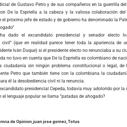
udicial de Gustavo Petro y de sus compañeros en la guerrilla d
 con De la Espriella a la cabeza y la valiosa colaboración de
e el próximo jefe de estado y de gobierno ha denominado la Patr
hogado”
a dado el excandidato presidencial y senador electo Iv
 civil” (que en realidad parece tener toda la apariencia de
sidente Iván Duque) si el presidente electo no renunciaba a su 
eda no tuvo en cuenta que De la Espriella es colombiano de nac
a ciudadanía sin ningún problema constitucional o legal, d
dente Petro que también tiene con la colombiana la ciudadanía
ara él la desobediencia civil ni la renuncia.
excandidato presidencial Cepeda, todavía muy adolorido por la de
n el lenguaje popular se llama “patadas de ahogado?
mna de Opinion
juan jose gomez
Totus