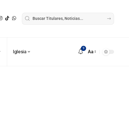
9
Iglesia
Aa