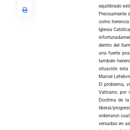
equilibrado est
Precisamente d
como herencia d
Iglesia Católi
infortunadamen
dentro del lla
una fuerte pos
también herenc
situación est
Marcel Lefebvr
El problema, v
Vaticano, por 
Doctrina de la
liberal/progre
ordenaron cuat
versadas en as