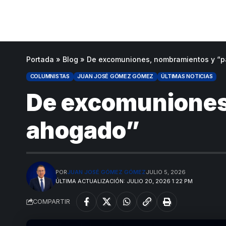
Portada
»
Blog
»
De excomuniones, nombramientos y “
COLUMNISTAS
JUAN JOSÉ GÓMEZ GÓMEZ
ÚLTIMAS NOTICIAS
De excomuniones
ahogado”
POR
JUAN JOSÉ GÓMEZ GÓMEZ
JULIO 5, 2026
ÚLTIMA ACTUALIZACIÓN: JULIO 20, 2026 1:22 PM
COMPARTIR