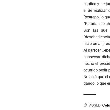
caótico y perj
el de realizar
Restrepo, lo qu
“Patadas de a
Son las que h
“desobediencia
hicieron al pre
Al parecer Cep
conservar dich
hecho el presi
ocurrido pedir p
No será que el 
dando lo que e
TAGGED:
Colu