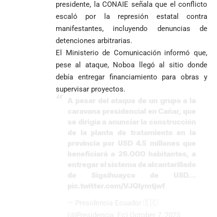
presidente, la CONAIE señala que el conflicto
escaló por la represión estatal contra
manifestantes, incluyendo denuncias de
detenciones arbitrarias.
El Ministerio de Comunicación informó que,
pese al ataque, Noboa llegó al sitio donde
debía entregar financiamiento para obras y
supervisar proyectos.
A pesar del ataque de un grupo a la
caravana presidencial en Cañar, que
se dirigía a anunciar la construcción
de la planta de tratamiento en la
provincia por USD 4.5 millones que
beneficiará a 26.000 habitantes, a
entregar el sistema de alcantarillado
de Sigsihuayco de USD…
pic.twitter.com/VJQIymtjwf
— Presidencia Ecuador 🇪🇨
(@Presidencia_Ec)
October 7, 2025