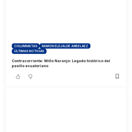
COLUMNISTAS
RAMON ELEJALDE ARBELAEZ
ÚLTIMAS NOTICIAS
Contracorriente: Miño Naranjo: Legado histórico del
pasillo ecuatoriano