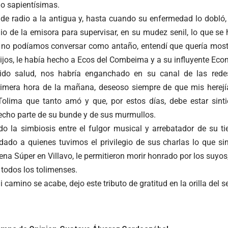
o sapientísimas.
e radio a la antigua y, hasta cuando su enfermedad lo dobló, s
io de la emisora para supervisar, en su mudez senil, lo que se h
 no podíamos conversar como antaño, entendí que quería most
ijos, le había hecho a Ecos del Combeima y a su influyente Econ
nido salud, nos habría enganchado en su canal de las rede
primera hora de la mañana, deseoso siempre de que mis herejí
Tolima que tanto amó y que, por estos días, debe estar sint
echo parte de su bunde y de sus murmullos.
do la simbiosis entre el fulgor musical y arrebatador de su ti
dado a quienes tuvimos el privilegio de sus charlas lo que s
ena Súper en Villavo, le permitieron morir honrado por los suyos
todos los tolimenses.
 camino se acabe, dejo este tributo de gratitud en la orilla del s