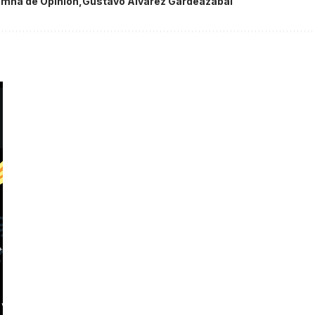
mna de Opinion
Gustavo Álvarez Gardeazábal