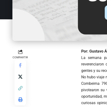
Por: Gustavo Á
La semana pa
COMPARTIR
reverenciaron
gentes y su rec
No hubo viaje m
Combeima 790
pivotearon su 
oportunidad, me
curiosas opini