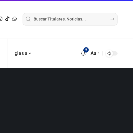
9
Iglesia
Aa