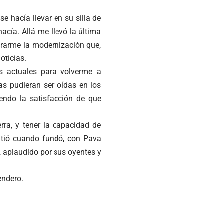
e hacía llevar en su silla de
acía. Allá me llevó la última
rarme la modernización que,
oticias.
s actuales para volverme a
as pudieran ser oídas en los
iendo la satisfacción de que
erra, y tener la capacidad de
intió cuando fundó, con Pava
, aplaudido por sus oyentes y
endero.