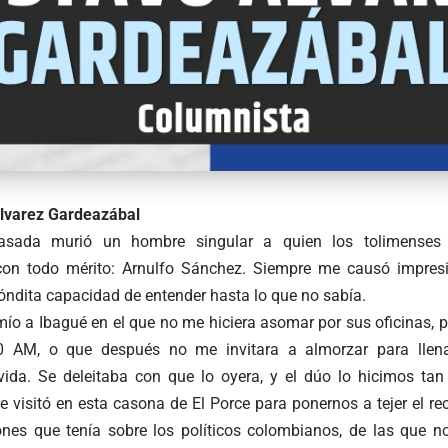
lvarez Gardeazábal
sada murió un hombre singular a quien los tolimenses 
 con todo mérito: Arnulfo Sánchez. Siempre me causó impres
óndita capacidad de entender hasta lo que no sabía.
ío a Ibagué en el que no me hiciera asomar por sus oficinas, p
 AM, o que después no me invitara a almorzar para llen
vida. Se deleitaba con que lo oyera, y el dúo lo hicimos tan
 visitó en esta casona de El Porce para ponernos a tejer el re
ones que tenía sobre los políticos colombianos, de las que n