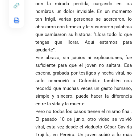
pide sacar a
encomienda
desata
legado del beato
con la mirada perdida, cargando en los
Angie
hacia Medellín
polémica y
Jesús Aníbal
hombros un dolor invisible. En un momento
Rodríguez tras
divide las
Gómez a 90 años
1
tan frágil, varias personas se acercaron, lo
sus denuncias
redes por su
de su martirio
abrazaron con firmeza y le susurraron palabras
de corrupción
visita familiar
Tarso revive el
1
La espada que
y la llama
a Abelardo de
legado del beato
que cambiaron su historia: “Llora todo lo que
Petro usó para
“Gran
la Espriella
Jesús Aníbal
tengas que llorar. Aquí estamos para
engañar
Manipuladora”
Gómez a 90 años
ayudarte”.
de su martirio
Fico Gutiérrez
Ese abrazo, sin juicios ni explicaciones, fue
denuncia
1
El papa León XIV
suficiente para que el joven no saltara. Esa
presiones
nombra al padre
para asistir a
escena, grabada por testigos y hecha viral, no
Diego Luis Rendón
evento de
solo conmovió a Colombia: también nos
Urrea como nuevo
Petro en
El golazo de
¡PRENDE
recordó que muchas veces un gesto humano,
obispo de Jericó
Iván Cepeda
Medellín
Sidny Lopes
MOTORES, LA
El papa León XIV
simple y sincero, puede hacer la diferencia
reconoce el
durante
Cabral de
CABAL!
nombra al padre
preconteo,
marcha del 1
Cabo Verde
entre la vida y la muerte.
Diego Luis Rendón
pero pide
de mayo
ante Argentina
Pero no todos los casos tienen el mismo final.
Urrea como nuevo
impugnar
es elegido el
El pasado 10 de junio, otro video se volvió
obispo de Jericó
33.000 mesas
mejor del
viral, esta vez desde el viaducto César Gaviria
y vigilar el
Mundial 2026
Más de 700
escrutinio
Trujillo, en Pereira. Un joven subió a lo más