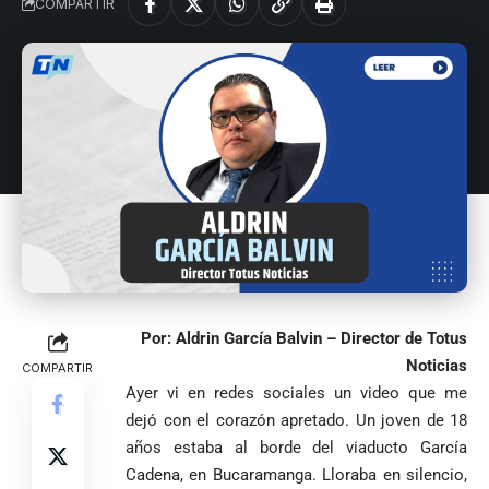
COMPARTIR
VER
Medellín
MÁS
Antioquia
VER
VER
Por: Aldrin García Balvin – Director de Totus
VER MÁS
Política
Deportes
MÁS
MÁS
Noticias
Caninos de la
COMPARTIR
Policía
Ayer vi en redes sociales un video que me
frustran envío
dejó con el corazón apretado. Un joven de 18
de 20 kilos de
Iglesia
VER
años estaba al borde del viaducto García
VER MÁS
cocaína
Columnistas
MÁS
Cadena, en Bucaramanga. Lloraba en silencio,
Gustavo Petro
ocultos en
Luis Díaz
Tarso revive el