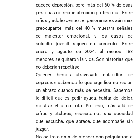
Espriella es
de Medellín
Países Bajos
padece depresión, pero más del 60 % de esas
una Colombia
elegido
Andrés
en un vibrante
LA POLICRISIS
reconciliada
personas no recibe atención profesional. Entre
presidente de
«Gury»
duelo
COMO HERENCIA
niños y adolescentes, el panorama es aún más
Colombia tras
Rodríguez y
mundialista
una histórica y
Damián Pérez
preocupante: más del 40 % muestra señales
Falleció el padre
reñida
de malestar emocional, y los casos de
Humberto de
segunda
Jesús Hincapié
suicidio juvenil siguen en aumento. Entre
vuelta
Álzate, reconocido
enero y agosto de 2024, al menos 183
sacerdote de la
Diócesis de
menores se quitaron la vida. Son historias que
Diócesis de
Sonsón-Rionegro
no deberían repetirse.
Alemania no
Girardota, Párroco
rechaza fotos
Federico
tuvo piedad:
de Yolombo
tomadas en
Quienes hemos atravesado episodios de
Gutiérrez
goleó 7-1 a un
templo de Guarne y
depresión sabemos lo que significa no recibir
envía
valiente
ordena acto de
un abrazo cuando más se necesita. Sabemos
Uribe
documentos
Curazao en su
desagravio
lo difícil que es pedir ayuda, hablar del dolor,
arremete
al FBI, DEA y
debut
contra Petro y
Congreso
mundialista
mostrar el alma rota. Por eso, más allá de
lo
contra la ‘paz
cifras y titulares, necesitamos una sociedad
responsabiliza
total’ por
que escuche, que abrace, que acompañe sin
por la crisis de
presuntos
juzgar.
la salud en
beneficios a
Colombia
criminales
No se trata solo de atender con psiquiatras o