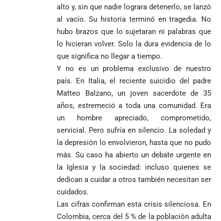
estudiantes
Pantalla & Dial.
alto y, sin que nadie lograra detenerlo, se lanzó
indígenas,
Acoso sexual en
al vacío. Su historia terminó en tragedia. No
afrodescendientes
medios: Nueva
Fico Gutiérrez
hubo brazos que lo sujetaran ni palabras que
y mestizos
vocera
demanda
campesinos
Más de 700
lo hicieran volver. Solo la dura evidencia de lo
presidencial
nombramiento
inician nueva
estudiantes
presuntamente lo
de Quintero en
Costa de
que significa no llegar a tiempo.
jornada académica
indígenas,
encubría
Gustavo Petro
Supersalud y
Marfil
Y no es un problema exclusivo de nuestro
en Medellín
afrodescendientes
afirma que “no
pide
sorprende a
país. En Italia, el reciente suicidio del padre
y mestizos
se puede
suspensión
Ecuador en el
campesinos
Matteo Balzano, un joven sacerdote de 35
proclamar
inmediata del
último suspiro
inician nueva
presidente” y
cargo
y acaba con su
años, estremeció a toda una comunidad. Era
jornada académica
pide esperar
invicto de 19
un hombre apreciado, comprometido,
en Medellín
los
partidos
servicial. Pero sufría en silencio. La soledad y
La paz de
escrutinios
Diócesis de
Medellín: un
la depresión lo envolvieron, hasta que no pudo
oficiales
Sonsón-Rionegro
camino que no
más. Su caso ha abierto un debate urgente en
rechaza fotos
debería
la Iglesia y la sociedad: incluso quienes se
tomadas en
abandonarse
Tribunal de
dedican a cuidar a otros también necesitan ser
templo de Guarne y
Antioquia
ordena acto de
Cardenal Rueda
cuidados.
niega pérdida
Japón rescata
desagravio
pide desarmar el
Las cifras confirman esta crisis silenciosa. En
de investidura
un empate
corazón para
Abelardo de la
a concejales
Colombia, cerca del 5 % de la población adulta
agónico ante
construir juntos