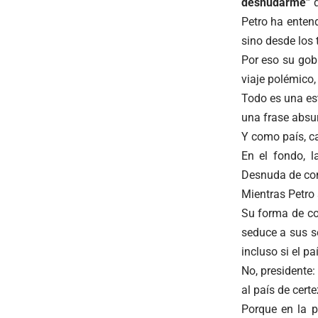
desnudarme”
Petro ha entend
sino desde los t
Por eso su gob
viaje polémico, 
Todo es una es
una frase absur
Y como país, c
En el fondo, l
Desnuda de conf
Mientras Petro 
Su forma de com
seduce a sus se
incluso si el pa
No, presidente:
al país de certe
Porque en la p