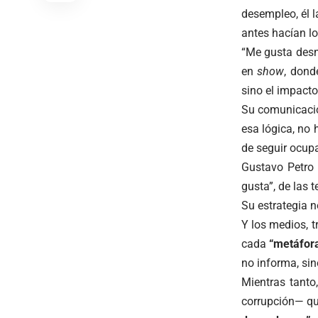
desempleo, él l
antes hacían l
“Me gusta desn
en
show
, dond
sino el impacto 
Su comunicació
esa lógica, no 
de seguir ocupa
Gustavo Petro
gusta”, de las 
Su estrategia n
Y los medios, t
cada
“metáfor
no informa, si
Mientras tanto
corrupción— que