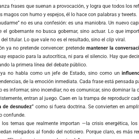
anza frases que suenan a provocación, y logra que todos los ref
os magos con humo y espejos, él lo hace con palabras y tweets.
udarme” no es una confesión: es una maniobra. Un nuevo capítu
e el gobernante no busca gobernar, sino actuar. Lo que impor
del titular. Lo que vale no es el resultado, sino el
clip
viral.
n ya no pretende convencer: pretende
mantener la conversaci
hay espacio para la autocrítica, ni para el silencio. Hay que decir
ndo la primera línea del debate público.
 ya no habla como un jefe de Estado, sino como un
influenc
tendencias, de la emoción inmediata. Cada frase está pensada par
o es informar, sino incendiar; no es comunicar, sino dominar la 
ristemente, entran al juego. Caen en la trampa de reproducir cad
a de desnudez”
como si fuera doctrina. Se convierten en ampl
no confunde.
, los temas que realmente importan —la crisis energética, los 
dan relegados al fondo del noticiero. Porque claro, es más ren