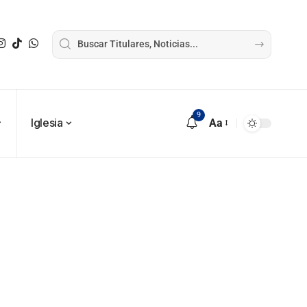
9
Iglesia
Aa