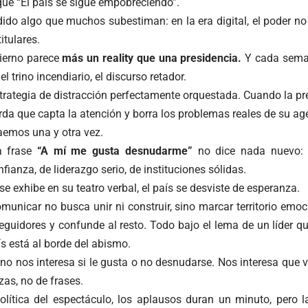
que “El país se sigue empobreciendo”.
ido algo que muchos subestiman: en la era digital, el poder no 
itulares.
ierno parece
más un reality que una presidencia.
Y cada seman
el trino incendiario, el discurso retador.
trategia de distracción perfectamente orquestada. Cuando la pr
da que capta la atención y borra los problemas reales de su ag
aemos una y otra vez.
a frase
“A mí me gusta desnudarme”
no dice nada nuevo: 
ianza, de liderazgo serio, de instituciones sólidas.
se exhibe en su teatro verbal, el país se desviste de esperanza.
unicar no busca unir ni construir, sino marcar territorio emoci
guidores y confunde al resto. Todo bajo el lema de un líder que
ís está al borde del abismo.
 no nos interesa si le gusta o no desnudarse. Nos interesa que v
zas, no de frases.
olítica del espectáculo, los aplausos duran un minuto, pero 