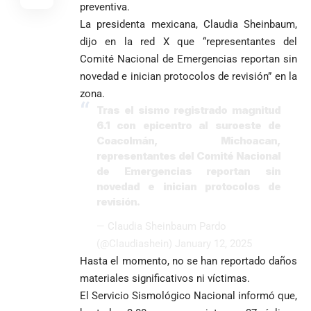
preventiva.
La presidenta mexicana, Claudia Sheinbaum,
dijo en la red X que “representantes del
Comité Nacional de Emergencias reportan sin
novedad e inician protocolos de revisión” en la
zona.
Tras el sismo registrado magnitud
6.1 con epicentro al suroeste de
Coacolmán, Michoacan,
representantes del Comité Nacional
de Emergencias reportan sin
novedad e inician protocolos de
revisión.
— Claudia Sheinbaum Pardo
(@Claudiashein)
January 12, 2025
Hasta el momento, no se han reportado daños
materiales significativos ni víctimas.
El Servicio Sismológico Nacional informó que,