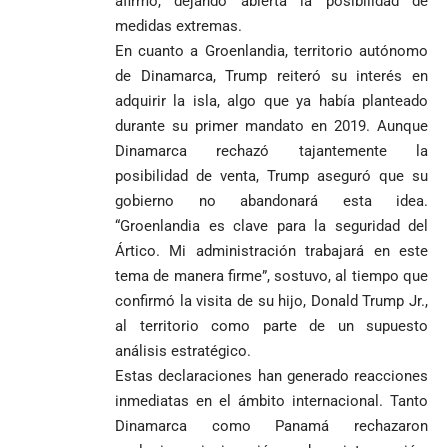
afirmó, dejando abierta la posibilidad de
responsabiliza
total’ por
medidas extremas.
por la crisis de
presuntos
la salud en
beneficios a
En cuanto a Groenlandia, territorio autónomo
Colombia
criminales
de Dinamarca, Trump reiteró su interés en
1
adquirir la isla, algo que ya había planteado
durante su primer mandato en 2019. Aunque
Dinamarca rechazó tajantemente la
posibilidad de venta, Trump aseguró que su
gobierno no abandonará esta idea.
“Groenlandia es clave para la seguridad del
Ártico. Mi administración trabajará en este
tema de manera firme”, sostuvo, al tiempo que
confirmó la visita de su hijo, Donald Trump Jr.,
al territorio como parte de un supuesto
análisis estratégico.
Estas declaraciones han generado reacciones
inmediatas en el ámbito internacional. Tanto
Dinamarca como Panamá rechazaron