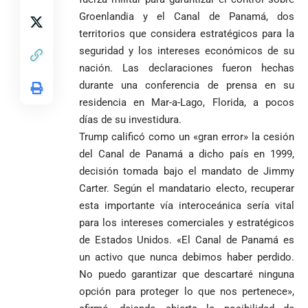
Antioquia
ordena acto de
Cardenal Rueda
Groenlandia y el Canal de Panamá, dos
niega pérdida
Japón rescata
desagravio
pide desarmar el
de investidura
territorios que considera estratégicos para la
un empate
corazón para
Abelardo de la
a concejales
agónico ante
seguridad y los intereses económicos de su
construir juntos
Espriella es
de Medellín
Países Bajos
una Colombia
nación. Las declaraciones fueron hechas
elegido
Andrés
en un vibrante
LA POLICRISIS
reconciliada
durante una conferencia de prensa en su
presidente de
«Gury»
duelo
COMO HERENCIA
Colombia tras
Rodríguez y
residencia en Mar-a-Lago, Florida, a pocos
mundialista
una histórica y
Damián Pérez
días de su investidura.
Falleció el padre
reñida
Trump calificó como un «gran error» la cesión
Humberto de
segunda
Jesús Hincapié
del Canal de Panamá a dicho país en 1999,
vuelta
Álzate, reconocido
decisión tomada bajo el mandato de Jimmy
sacerdote de la
Diócesis de
Carter. Según el mandatario electo, recuperar
Diócesis de
Sonsón-Rionegro
Alemania no
esta importante vía interoceánica sería vital
Girardota, Párroco
rechaza fotos
Federico
tuvo piedad:
de Yolombo
tomadas en
para los intereses comerciales y estratégicos
Gutiérrez
goleó 7-1 a un
templo de Guarne y
de Estados Unidos. «El Canal de Panamá es
envía
valiente
ordena acto de
un activo que nunca debimos haber perdido.
Uribe
documentos
Curazao en su
desagravio
arremete
al FBI, DEA y
debut
No puedo garantizar que descartaré ninguna
contra Petro y
Congreso
mundialista
opción para proteger lo que nos pertenece»,
lo
contra la ‘paz