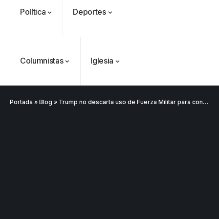
Política
Deportes
Columnistas
Iglesia
Portada
»
Blog
»
Trump no descarta uso de Fuerza Militar para controlar Groenlandia y el canal de Panamá
VER
Medellín
MÁS
Antioquia
VER
VER
VER MÁS
Política
Deportes
MÁS
MÁS
Caninos de la
Policía