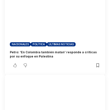
NACIONALES
POLÍTICA
ÚLTIMAS NOTICIAS
Petro: ‘En Colombia también matan’ responde a críticas
por su enfoque en Palestina