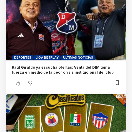
DEPORTES
LIGA BETPLAY
ÚLTIMAS NOTICIAS
Raúl Giraldo ya escucha ofertas: Venta del DIM toma
fuerza en medio de la peor crisis institucional del club