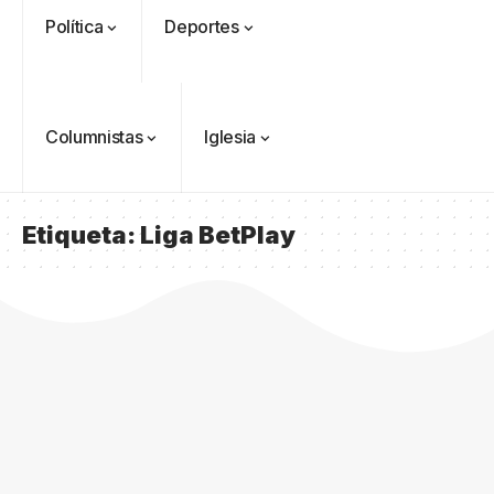
Política
Deportes
Columnistas
Iglesia
Etiqueta:
Liga BetPlay