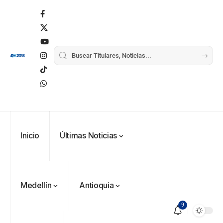
Inicio
Últimas Noticias
Medellín
Antioquia
9