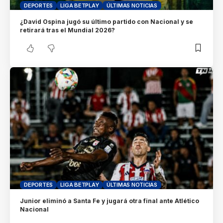
DEPORTES
LIGA BETPLAY
ÚLTIMAS NOTICIAS
¿David Ospina jugó su último partido con Nacional y se
retirará tras el Mundial 2026?
DEPORTES
LIGA BETPLAY
ÚLTIMAS NOTICIAS
Junior eliminó a Santa Fe y jugará otra final ante Atlético
Nacional