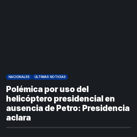
envía
valiente
ordena acto de
Uribe
documentos
Curazao en su
desagravio
arremete
al FBI, DEA y
debut
contra Petro y
Congreso
mundialista
lo
contra la ‘paz
responsabiliza
total’ por
por la crisis de
presuntos
la salud en
beneficios a
Colombia
criminales
1
NACIONALES
ÚLTIMAS NOTICIAS
Polémica por uso del
helicóptero presidencial en
ausencia de Petro: Presidencia
aclara