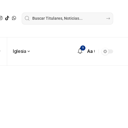
9
Iglesia
Aa