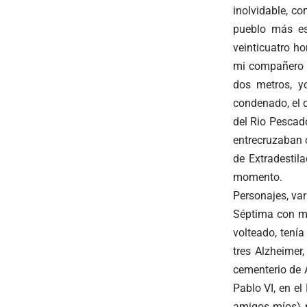
inolvidable, co
pueblo más es
veinticuatro ho
mi compañero de
dos metros, y
condenado, el d
del Rio Pescad
entrecruzaban 
de Extradestil
momento.
Personajes, var
Séptima con mi
volteado, tení
tres Alzheimer
cementerio de A
Pablo VI, en e
amigos míos) m