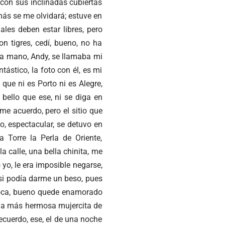
 con sus inclinadas cubiertas
amás se me olvidará; estuve en
les deben estar libres, pero
n tigres, cedí, bueno, no ha
ia mano, Andy, se llamaba mi
ástico, la foto con él, es mi
 que ni es Porto ni es Alegre,
bello que ese, ni se diga en
e acuerdo, pero el sitio que
, espectacular, se detuvo en
a Torre la Perla de Oriente,
a calle, una bella chinita, me
yo, le era imposible negarse,
si podía darme un beso, pues
 boca, bueno quede enamorado
, la más hermosa mujercita de
recuerdo, ese, el de una noche