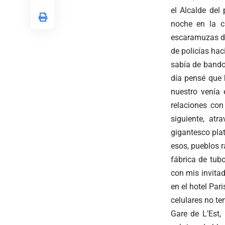
el Alcalde del
noche en la c
escaramuzas de
de policías ha
sabía de bando
día pensé que 
nuestro venía 
relaciones co
siguiente, at
gigantesco pla
esos, pueblos 
fábrica de tubo
con mis invita
en el hotel Par
celulares no ten
Gare de L’Est