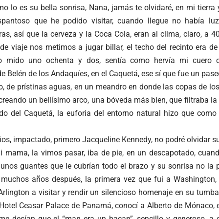
mo lo es su bella sonrisa, Nana, jamás te olvidaré, en mi tierra 
pantoso que he podido visitar, cuando llegue no había luz
ras, así que la cerveza y la Coca Cola, eran al clima, claro, a 
 viaje nos metimos a jugar billar, el techo del recinto era de
o mido uno ochenta y dos, sentía como hervía mi cuero 
e Belén de los Andaquíes, en el Caquetá, ese sí que fue un pase
o, de prístinas aguas, en un meandro en donde las copas de los
creando un bellísimo arco, una bóveda más bien, que filtraba l
ado del Caquetá, la euforia del entorno natural hizo que como
ios, impactado, primero Jacqueline Kennedy, no podré olvidar s
 mama, la vimos pasar, iba de pie, en un descapotado, cuand
a unos guantes que le cubrían todo el brazo y su sonrisa no la
, muchos años después, la primera vez que fui a Washington, l
rlington a visitar y rendir un silencioso homenaje en su tumba
l Hotel Ceasar Palace de Panamá, conocí a Alberto de Mónaco, e
e decían que el “man era un bacan”, sencillo y generoso, a 