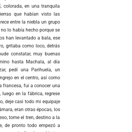
, colorada, en una tranquila
ierras que habían visto las
ece entre la niebla un grupo
e no lo había hecho porque se
nos han levantado a bala, ese
ro, gritaba como loco, detrás
 pude constatar, muy buenas
amino hasta Machala, al día
zar, pedí una Parihuela, un
grejo en el centro, así como
a francesa, fui a conocer una
, luego en la fábrica, regrese
o, deje casi todo mi equipaje
cámara, eran otras épocas, los
eso, tome el tren, destino a la
e, de pronto todo empezó a