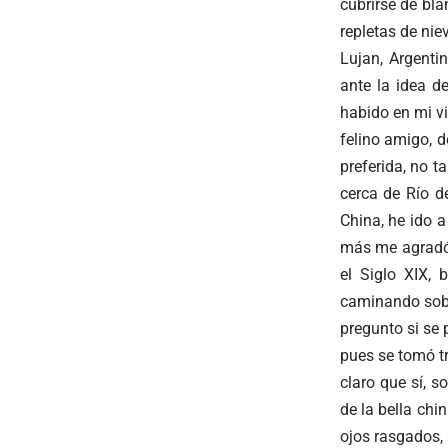
cubrirse de bl
repletas de nie
Lujan, Argenti
ante la idea d
habido en mi v
felino amigo, d
preferida, no t
cerca de Río d
China, he ido 
más me agradó 
el Siglo XIX, 
caminando sobre
pregunto si se 
pues se tomó t
claro que sí, 
de la bella chi
ojos rasgados, 