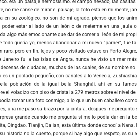
anco, era un paisaje hermosísimo, el campo nevado, las casitas
ve, no me canse de mirar el paisaje, la foto está en mi mente, j
na en su zoológico, no son de mi agrado, pienso que los anima
e poder estar al lado de un león o de meterme en una jaula co
ida algo más emocionante que dar de comer al león de mi prop
e todo quería yo, menos abandonar a mi nuevo “parner”, fue fant
an raro, pero en fin, lejos y poco visitado estuve en Porto Alegre,
e Janeiro fui a las islas de Angra, nunca he visto un mar más 
a decenas de ciudades, muchas de las cuales, de su nombre no m
es un poblado pequeño, con canales a lo Venecia, Zushiashiao
bella población de la igual bella Shanghái, ahí en su famos
 el voladizo con piso de cristal a 279 metros sobre el nivel de l
podía tomar una foto conmigo, a lo que un buen caballero como 
res, una me paso su brazo por la cintura, después me pregunto 
sorpresa grande cuando me pregunta si me lo podía dar en la
nita, Qingdao, Tianjin, Dalian, esta última donde conocí a Nana
su historia no la cuento, porque si hay algo que respeto, es su 