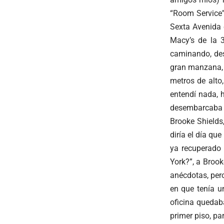
“Room Service” 
Sexta Avenida 
Macy’s de la 3
caminando, des
gran manzana, 
metros de alto
entendí nada, 
desembarcaba d
Brooke Shields
diría el día qu
ya recuperado 
York?”, a Brook
anécdotas, pero
en que tenía u
oficina quedaba
primer piso, pa