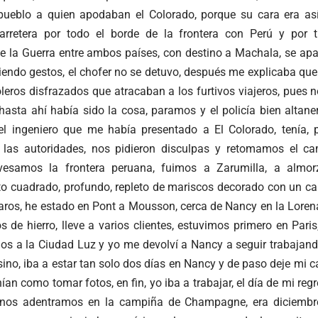
 pueblo a quien apodaban el Colorado, porque su cara era así
arretera por todo el borde de la frontera con Perú y por t
 la Guerra entre ambos países, con destino a Machala, se apar
ciendo gestos, el chofer no se detuvo, después me explicaba qu
leros disfrazados que atracaban a los furtivos viajeros, pues 
hasta ahí había sido la cosa, paramos y el policía bien altane
el ingeniero que me había presentado a El Colorado, tenía,
n las autoridades, nos pidieron disculpas y retomamos el c
ravesamos la frontera peruana, fuimos a Zarumilla, a almor
to cuadrado, profundo, repleto de mariscos decorado con un can
raros, he estado en Pont a Mousson, cerca de Nancy en la Loren
s de hierro, lleve a varios clientes, estuvimos primero en Paris
dos a la Ciudad Luz y yo me devolví a Nancy a seguir trabajand
isino, iba a estar tan solo dos días en Nancy y de paso deje mi 
ían como tomar fotos, en fin, yo iba a trabajar, el día de mi regr
, nos adentramos en la campiña de Champagne, era diciembr