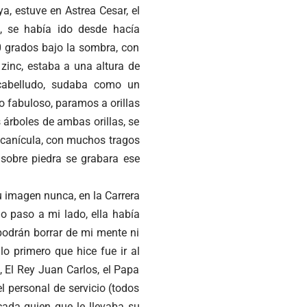
ya, estuve en Astrea Cesar, el
, se había ido desde hacía
40 grados bajo la sombra, con
 zinc, estaba a una altura de
cabelludo, sudaba como un
o fabuloso, paramos a orillas
 árboles de ambas orillas, se
a canícula, con muchos tragos
 sobre piedra se grabara ese
u imagen nunca, en la Carrera
o paso a mi lado, ella había
 podrán borrar de mi mente ni
o primero que hice fue ir al
, El Rey Juan Carlos, el Papa
l personal de servicio (todos
cada quien que le llevaba su