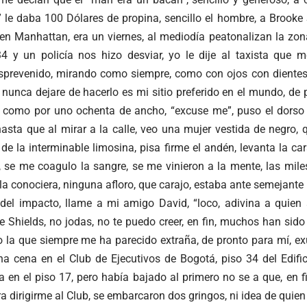
le daba 100 Dólares de propina, sencillo el hombre, a Brooke S
en Manhattan, era un viernes, al mediodía peatonalizan la zon
4 y un policía nos hizo desviar, yo le dije al taxista que 
prevenido, mirando como siempre, como con ojos con dientes,
nunca dejare de hacerlo es mi sitio preferido en el mundo, de
, como por uno ochenta de ancho, “excuse me”, puso el dorso
hasta que al mirar a la calle, veo una mujer vestida de negro,
e la interminable limosina, pisa firme el andén, levanta la ca
, se me coagulo la sangre, se me vinieron a la mente, las mile
e la conociera, ninguna afloro, que carajo, estaba ante semejan
del impacto, llame a mi amigo David, “loco, adivina a quie
e Shields, no jodas, no te puedo creer, en fin, muchos han sido 
 la que siempre me ha parecido extraña, de pronto para mí, exu
na cena en el Club de Ejecutivos de Bogotá, piso 34 del Edi
 en el piso 17, pero había bajado al primero no se a que, en fi
ra dirigirme al Club, se embarcaron dos gringos, ni idea de quie