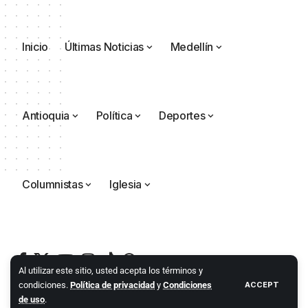
Inicio
Últimas Noticias
Medellín
Antioquia
Política
Deportes
Columnistas
Iglesia
Al utilizar este sitio, usted acepta los términos y
condiciones.
Política de privacidad
y
Condiciones
ACCEPT
de uso
.