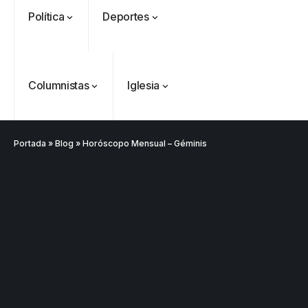
Política
Deportes
Columnistas
Iglesia
Portada
»
Blog
»
Horóscopo Mensual – Géminis
VER
Medellín
MÁS