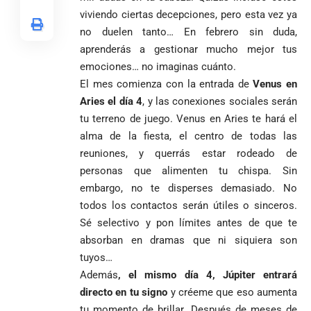
Diócesis de
Medellín: un
oficiales
viviendo ciertas decepciones, pero esta vez ya
Sonsón-Rionegro
camino que no
rechaza fotos
debería
no duelen tanto… En febrero sin duda,
tomadas en
abandonarse
aprenderás a gestionar mucho mejor tus
Tribunal de
templo de Guarne y
Antioquia
emociones… no imaginas cuánto.
ordena acto de
Cardenal Rueda
niega pérdida
Japón rescata
El mes comienza con la entrada de
Venus en
desagravio
pide desarmar el
de investidura
un empate
corazón para
Aries el día 4
, y las conexiones sociales serán
Abelardo de la
a concejales
agónico ante
construir juntos
tu terreno de juego. Venus en Aries te hará el
Espriella es
de Medellín
Países Bajos
una Colombia
elegido
Andrés
alma de la fiesta, el centro de todas las
en un vibrante
LA POLICRISIS
reconciliada
presidente de
«Gury»
duelo
reuniones, y querrás estar rodeado de
COMO HERENCIA
Colombia tras
Rodríguez y
mundialista
personas que alimenten tu chispa. Sin
una histórica y
Damián Pérez
Falleció el padre
embargo, no te disperses demasiado. No
reñida
Humberto de
segunda
todos los contactos serán útiles o sinceros.
Jesús Hincapié
vuelta
Sé selectivo y pon límites antes de que te
Álzate, reconocido
sacerdote de la
Diócesis de
absorban en dramas que ni siquiera son
Diócesis de
Sonsón-Rionegro
tuyos…
Alemania no
Girardota, Párroco
rechaza fotos
Además
, el mismo día 4, Júpiter entrará
Federico
tuvo piedad:
de Yolombo
tomadas en
directo en tu signo
y créeme que eso aumenta
Gutiérrez
goleó 7-1 a un
templo de Guarne y
envía
valiente
ordena acto de
tu momento de brillar. Después de meses de