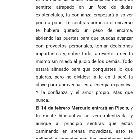
Uribe
documentos
Curazao en su
desagravio
sentirte atrapado en un
loop
de dudas
arremete
al FBI, DEA y
debut
existenciales, la confianza empezará a volver
contra Petro y
Congreso
mundialista
poco a poco. Te sentirás como si el universo
lo
contra la ‘paz
responsabiliza
total’ por
te hubiera quitado un peso de encima,
por la crisis de
presuntos
abriendo las puertas para que puedas avanzar
la salud en
beneficios a
con proyectos personales, tomar decisiones
Colombia
criminales
importantes y, sobre todo, atreverte a ser tú
1
mismo sin miedo al juicio de los demás. Todo
estará alineado para que conquistes lo que
quieras, pero no olvides: la fe en ti será la
clave para aprovechar esta energía expansiva.
Y la confianza y el amor propio. Más que
nunca.
El 14 de febrero Mercurio entrará en Piscis
, y
tu mente hiperactiva se verá ralentizada, y
aunque al principio sentirás que estás
caminando en arenas movedizas, esto te